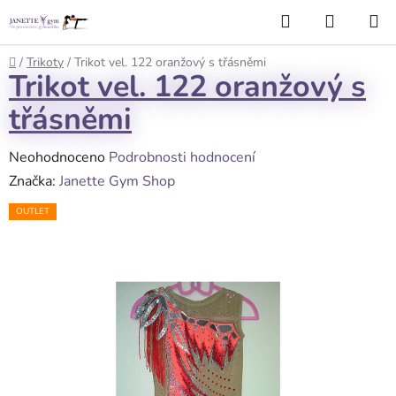
Přejít
Hledat
NÁKUP
na
KOŠÍK
obsah
Domů
/
Trikoty
/
Trikot vel. 122 oranžový s třásněmi
Trikot vel. 122 oranžový s
třásněmi
Průměrné
Neohodnoceno
Podrobnosti hodnocení
hodnocení
Značka:
Janette Gym Shop
produktu
OUTLET
je
0,0
z
5
hvězdiček.