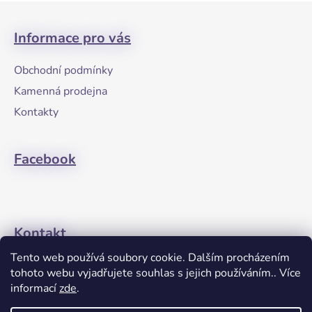
Z
á
Informace pro vás
p
a
Obchodní podmínky
t
Kamenná prodejna
í
Kontakty
Facebook
Kontakt
Tento web používá soubory cookie. Dalším procházením
+420608274762
tohoto webu vyjadřujete souhlas s jejich používáním.. Více
informací
zde
.