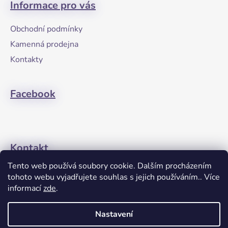
Informace pro vás
p
a
Obchodní podmínky
t
Kamenná prodejna
í
Kontakty
Facebook
Kontakt
Tento web používá soubory cookie. Dalším procházením
+420608274762
tohoto webu vyjadřujete souhlas s jejich používáním.. Více
informací
zde
.
Nastavení