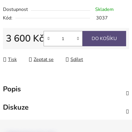
Dostupnost
Skladem
Kód:
3037
3 600 Kč
DO KOŠÍKU
Měrná cena:
Tisk
Zeptat se
Sdílet
Popis
Diskuze
Z
á