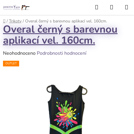
Přejít
Hledat
NÁKUP
na
KOŠÍK
obsah
Domů
/
Trikoty
/
Overal černý s barevnou aplikací vel. 160cm.
Overal černý s barevnou
aplikací vel. 160cm.
Průměrné
Neohodnoceno
Podrobnosti hodnocení
hodnocení
OUTLET
produktu
je
0,0
z
5
hvězdiček.