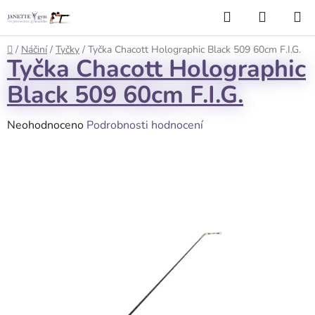
Přejít
Hledat
NÁKUP
na
KOŠÍK
obsah
Domů
/
Náčiní
/
Tyčky
/
Tyčka Chacott Holographic Black 509 60cm F.I.G.
Tyčka Chacott Holographic
Black 509 60cm F.I.G.
Průměrné
Neohodnoceno
Podrobnosti hodnocení
hodnocení
produktu
je
0,0
z
5
hvězdiček.