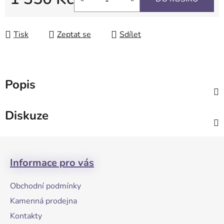
Měrná cena:
Tisk
Zeptat se
Sdílet
Popis
Diskuze
Z
á
Informace pro vás
p
a
Obchodní podmínky
t
Kamenná prodejna
í
Kontakty