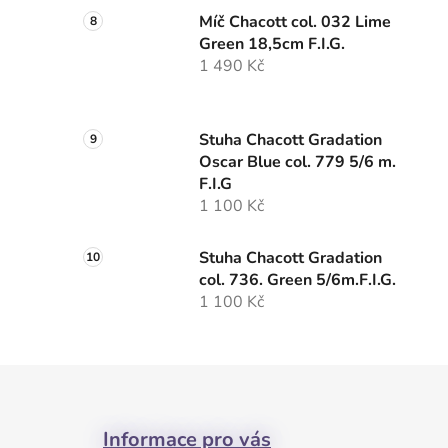
Míč Chacott col. 032 Lime
Green 18,5cm F.I.G.
1 490 Kč
Stuha Chacott Gradation
Oscar Blue col. 779 5/6 m.
F.I.G
1 100 Kč
Stuha Chacott Gradation
col. 736. Green 5/6m.F.I.G.
1 100 Kč
Z
á
Informace pro vás