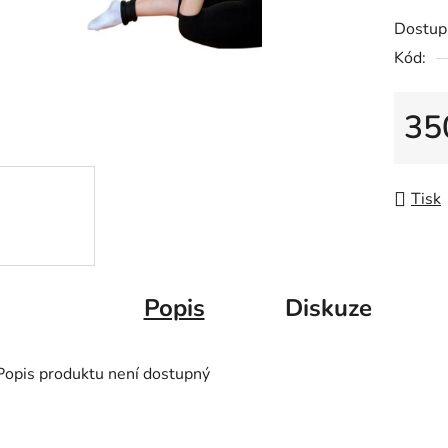
z
Dostup
5
Kód:
hvězdič
35
Měrná
Tisk
Popis
Diskuze
Popis produktu není dostupný