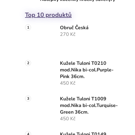
Top 10 produktů
Obruč Česká
270 Kč
Kužele Tuloni T0210
mod.Nika bi-col.Purple-
Pink 36cm.
450 Kč
Kužele Tuloni T1009
mod.Nika bi-col.Turquise-
Green 36cm.
450 Kč
Kužele Tuloni T0149