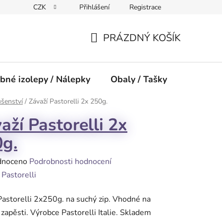
CZK
Přihlášení
Registrace
PRÁZDNÝ KOŠÍK
NÁKUPNÍ
KOŠÍK
bné izolepy / Nálepky
Obaly / Tašky
Přísluše
ušenství
/
Závaží Pastorelli 2x 250g.
aží Pastorelli 2x
g.
né
dnoceno
Podrobnosti hodnocení
ení
:
Pastorelli
tu
Pastorelli 2x250g. na suchý zip. Vhodné na
i zapěsti. Výrobce Pastorelli Italie. Skladem