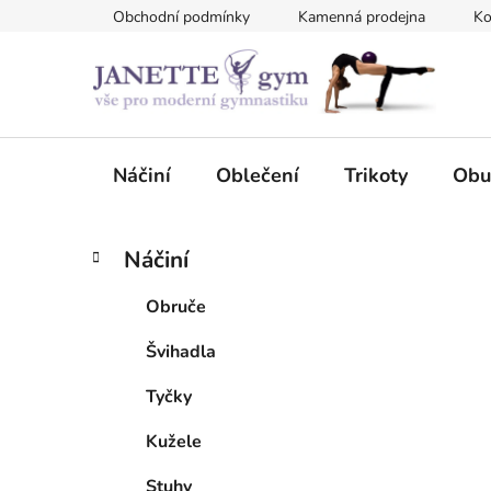
Přejít
Obchodní podmínky
Kamenná prodejna
Ko
na
obsah
Náčiní
Oblečení
Trikoty
Obu
P
K
Přeskočit
Náčiní
a
kategorie
o
t
s
Obruče
e
t
g
Švihadla
r
o
a
r
Tyčky
i
n
e
n
Kužele
í
Stuhy