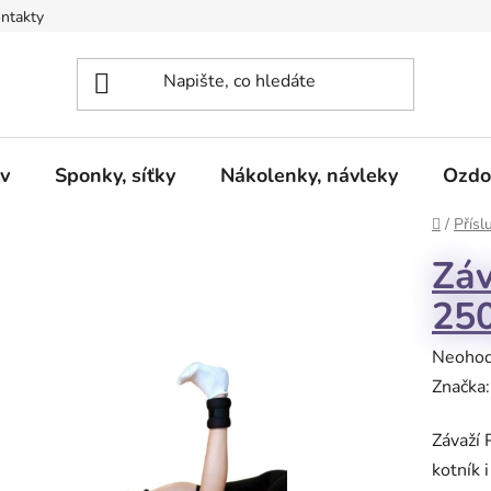
ntakty
v
Sponky, síťky
Nákolenky, návleky
Ozdo
Domů
/
Přísl
Záv
250
Průměr
Neoho
hodnoc
Značka
produk
Závaží 
je
kotník 
0,0