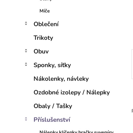
p
a
Míče
n
Oblečení
e
l
Trikoty
Obuv
Sponky, síťky
Nákolenky, návleky
Ozdobné izolepy / Nálepky
Obaly / Tašky
Příslušenství
Nálepky klíčenky hračky suvenýry