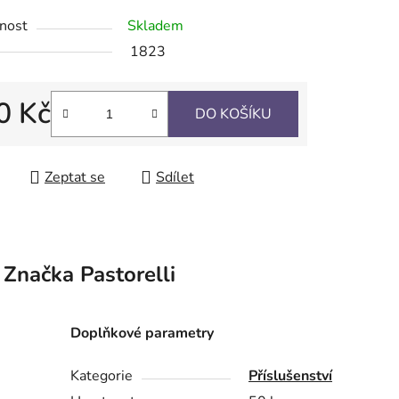
nost
Skladem
1823
ek.
0 Kč
DO KOŠÍKU
 cena:
Zeptat se
Sdílet
Značka
Pastorelli
Doplňkové parametry
Kategorie
Příslušenství