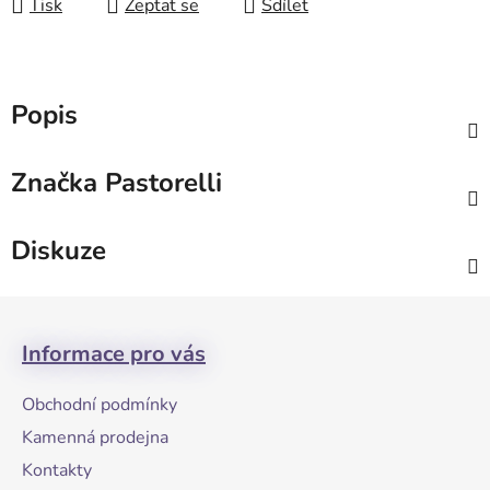
Tisk
Zeptat se
Sdílet
Popis
Značka
Pastorelli
Diskuze
Z
á
Informace pro vás
p
a
Obchodní podmínky
t
Kamenná prodejna
í
Kontakty