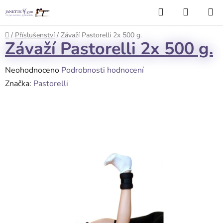
Přejít
Hledat
NÁKUP
na
KOŠÍK
obsah
Domů
/
Příslušenství
/
Závaží Pastorelli 2x 500 g.
Závaží Pastorelli 2x 500 g.
Průměrné
Neohodnoceno
Podrobnosti hodnocení
hodnocení
Značka:
Pastorelli
produktu
je
0,0
z
5
hvězdiček.