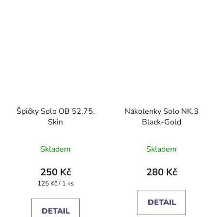
Špičky Solo OB 52.75.
Nákolenky Solo NK.3
Skin
Black-Gold
Skladem
Skladem
250 Kč
280 Kč
Měrná
125 Kč / 1 ks
cena:
DETAIL
DETAIL