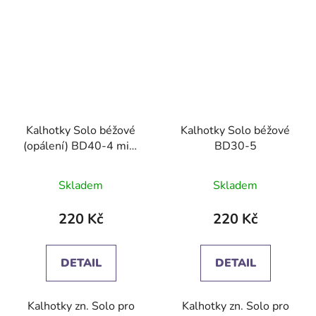
Kalhotky Solo béžové
Kalhotky Solo béžové
(opálení) BD40-4 midi
BD30-5
cotton.
Průměrné
Skladem
Skladem
hodnocení
produktu
220 Kč
220 Kč
je
5,0
DETAIL
DETAIL
z
5
Kalhotky zn. Solo pro
Kalhotky zn. Solo pro
hvězdiček.