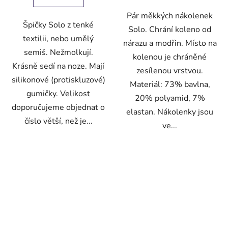
Pár měkkých nákolenek
Špičky Solo z tenké
Solo. Chrání koleno od
textilii, nebo umělý
nárazu a modřin. Místo na
semiš. Nežmolkují.
kolenou je chráněné
Krásně sedí na noze. Mají
zesílenou vrstvou.
silikonové (protiskluzové)
Materiál: 73% bavlna,
gumičky. Velikost
20% polyamid, 7%
doporučujeme objednat o
elastan. Nákolenky jsou
číslo větší, než je...
ve...