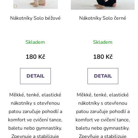
o
u
d
k
Nákotníky Solo béžové
Nákotníky Solo černé
u
t
k
ů
t
Skladem
Skladem
ů
180 Kč
180 Kč
DETAIL
DETAIL
Měkké, tenké, elastické
Měkké, tenké, elastické
nákotníky s otevřenou
nákotníky s otevřenou
patou zaručuje pohodlí a
patou zaručuje pohodlí a
komfort ve cvičení tance,
komfort ve cvičení tance,
baletu nebo gymnastiky.
baletu nebo gymnastiky.
Zpevnuje a stabilizuje
Zpevňuje a stabilizuje