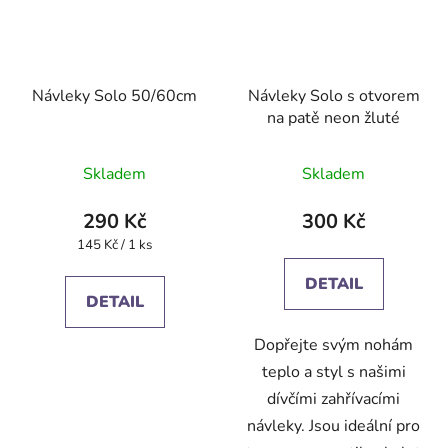
Návleky Solo 50/60cm
Návleky Solo s otvorem
na patě neon žluté
Skladem
Skladem
290 Kč
300 Kč
Měrná
145 Kč / 1 ks
cena:
DETAIL
DETAIL
Dopřejte svým nohám
teplo a styl s našimi
dívčími zahřívacími
návleky. Jsou ideální pro