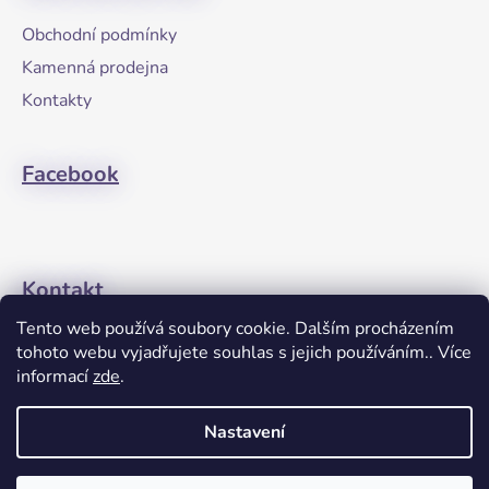
r
a
Obchodní podmínky
v
t
k
Kamenná prodejna
í
y
Kontakty
v
ý
p
Facebook
i
s
u
Kontakt
Tento web používá soubory cookie. Dalším procházením
+420608274762
tohoto webu vyjadřujete souhlas s jejich používáním.. Více
informací
zde
.
Nastavení