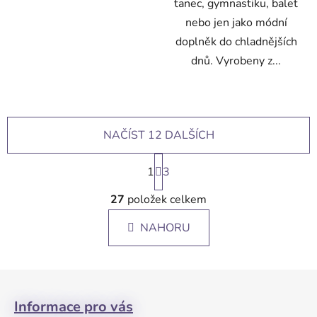
tanec, gymnastiku, balet
nebo jen jako módní
doplněk do chladnějších
dnů. Vyrobeny z...
NAČÍST 12 DALŠÍCH
S
1
t
3
r
O
á
27
položek celkem
v
n
l
k
NAHORU
á
o
d
v
a
á
Z
c
n
á
í
í
Informace pro vás
p
p