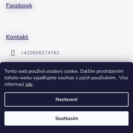
Facebook
Kontakt
+420608274762
Tento web používá soubory cookie. Dalším procházením
tohoto webu vyjadřujete souhlas s jejich používáním.. Více
informací
zde
.
Vytvořil Shoptet
Nastavení
Copyright 2026
Janette-Gym
. Všechna práva vyhrazena.
Souhlasím