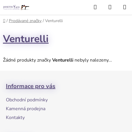
Přejít
Hledat
NÁKUP
na
KOŠÍK
obsah
Domů
/
Prodávané značky
/
Venturelli
Venturelli
Žádné produkty značky
Venturelli
nebyly nalezeny...
Z
á
Informace pro vás
p
a
Obchodní podmínky
t
Kamenná prodejna
í
Kontakty