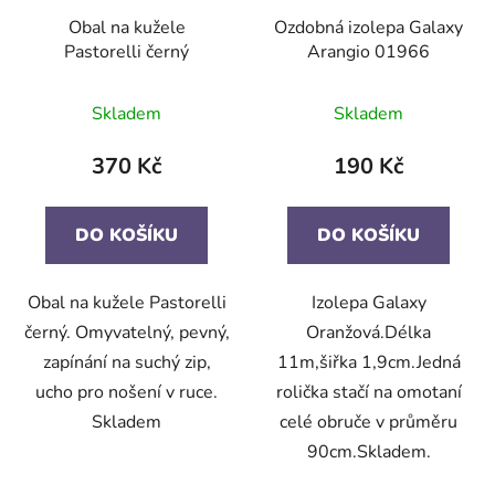
Obal na kužele
Ozdobná izolepa Galaxy
Pastorelli černý
Arangio 01966
Skladem
Skladem
370 Kč
190 Kč
DO KOŠÍKU
DO KOŠÍKU
Obal na kužele Pastorelli
Izolepa Galaxy
černý. Omyvatelný, pevný,
Oranžová.Délka
zapínání na suchý zip,
11m,šiřka 1,9cm.Jedná
ucho pro nošení v ruce.
rolička stačí na omotaní
Skladem
celé obruče v průměru
90cm.Skladem.