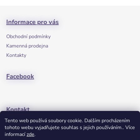
Z
á
Informace pro vás
p
a
Obchodní podmínky
t
Kamenná prodejna
í
Kontakty
Facebook
Kontakt
Tento web používá soubory cookie. Dalším procházením
+420608274762
tohoto webu vyjadřujete souhlas s jejich používáním.. Více
informací
zde
.