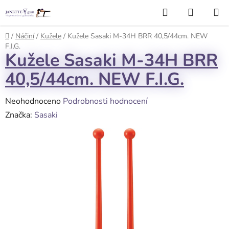
Přejít
Hledat
NÁKUP
na
KOŠÍK
obsah
Domů
/
Náčiní
/
Kužele
/
Kužele Sasaki M-34H BRR 40,5/44cm. NEW
F.I.G.
Kužele Sasaki M-34H BRR
40,5/44cm. NEW F.I.G.
Průměrné
Neohodnoceno
Podrobnosti hodnocení
hodnocení
Značka:
Sasaki
produktu
je
0,0
z
5
hvězdiček.