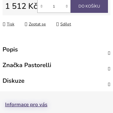
1 512 Kč
DO KOŠÍKU
Měrná cena:
Tisk
Zeptat se
Sdílet
Popis
Značka
Pastorelli
Diskuze
Z
á
Informace pro vás
p