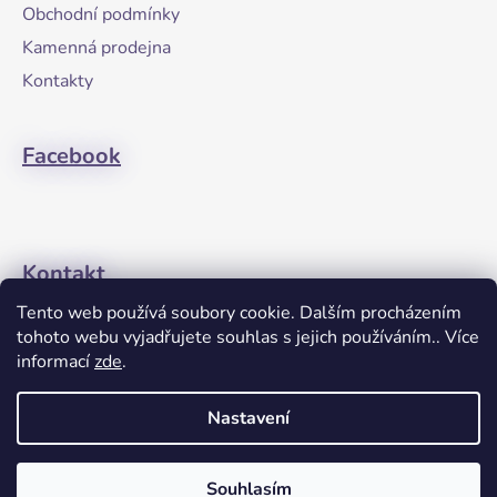
a
Obchodní podmínky
t
Kamenná prodejna
í
Kontakty
Facebook
Kontakt
Tento web používá soubory cookie. Dalším procházením
+420608274762
tohoto webu vyjadřujete souhlas s jejich používáním.. Více
informací
zde
.
Nastavení
Souhlasím
Vytvořil Shoptet