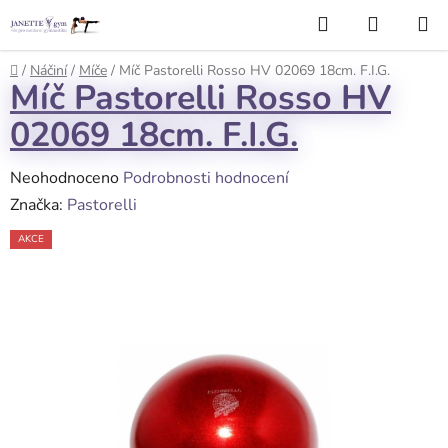
Přejít
Hledat
NÁKUP
na
KOŠÍK
obsah
Domů
/
Náčiní
/
Míče
/
Míč Pastorelli Rosso HV 02069 18cm. F.I.G.
Míč Pastorelli Rosso HV
02069 18cm. F.I.G.
Průměrné
Neohodnoceno
Podrobnosti hodnocení
hodnocení
Značka:
Pastorelli
produktu
AKCE
je
0,0
z
5
hvězdiček.