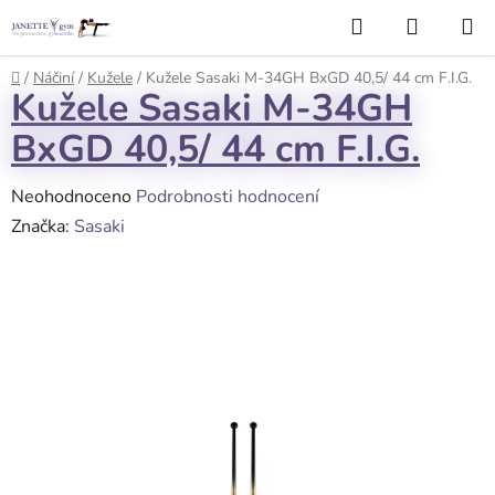
Přejít
Hledat
NÁKUP
na
KOŠÍK
obsah
Domů
/
Náčiní
/
Kužele
/
Kužele Sasaki M-34GH BxGD 40,5/ 44 cm F.I.G.
Kužele Sasaki M-34GH
BxGD 40,5/ 44 cm F.I.G.
Průměrné
Neohodnoceno
Podrobnosti hodnocení
hodnocení
Značka:
Sasaki
produktu
je
0,0
z
5
hvězdiček.