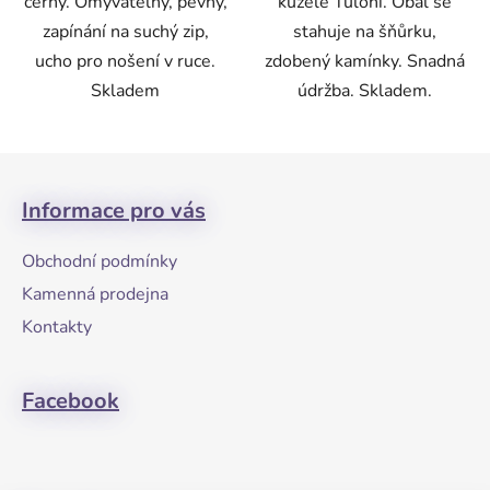
černý. Omyvatelný, pevný,
kužele Tuloni. Obal se
zapínání na suchý zip,
stahuje na šňůrku,
ucho pro nošení v ruce.
zdobený kamínky. Snadná
Skladem
údržba. Skladem.
Z
á
Informace pro vás
p
a
Obchodní podmínky
t
Kamenná prodejna
í
Kontakty
Facebook