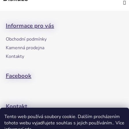
Z
á
Informace pro vás
p
a
Obchodní podmínky
t
Kamenná prodejna
í
Kontakty
Facebook
Kontakt
Tento web používá soubory cookie. Dalším procházením
+420608274762
tohoto webu vyjadřujete souhlas s jejich používáním.. Více