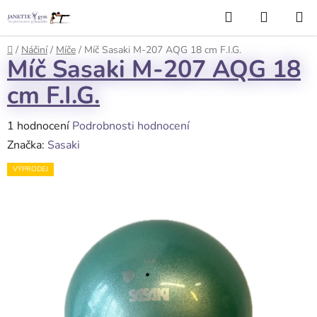
Přejít
Hledat
NÁKUP
na
KOŠÍK
obsah
Domů
/
Náčiní
/
Míče
/
Míč Sasaki M-207 AQG 18 cm F.I.G.
Míč Sasaki M-207 AQG 18
cm F.I.G.
Průměrné
1 hodnocení
Podrobnosti hodnocení
hodnocení
Značka:
Sasaki
produktu
VÝPRODEJ
je
3,0
z
5
hvězdiček.