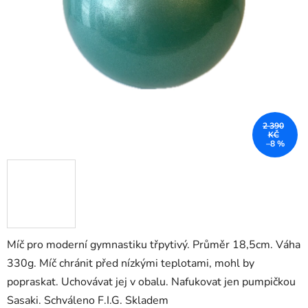
2 390
KČ
–8 %
Míč pro moderní gymnastiku třpytivý. Průměr 18,5cm. Váha
330g. Míč chránit před nízkými teplotami, mohl by
popraskat. Uchovávat jej v obalu. Nafukovat jen pumpičkou
Sasaki. Schváleno F.I.G. Skladem