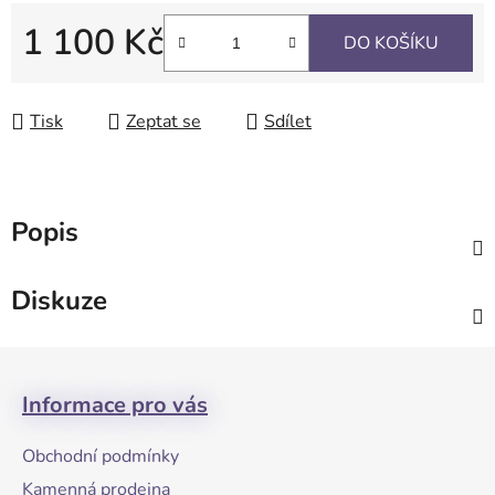
1 100 Kč
DO KOŠÍKU
Měrná cena:
Tisk
Zeptat se
Sdílet
Popis
Diskuze
Z
á
Informace pro vás
p
a
Obchodní podmínky
t
Kamenná prodejna