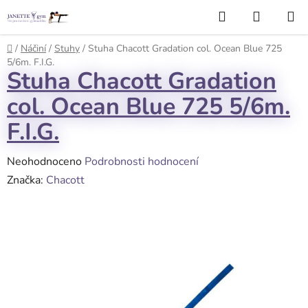
Přejít
Hledat
NÁKUP
na
KOŠÍK
obsah
Domů
/
Náčiní
/
Stuhy
/
Stuha Chacott Gradation col. Ocean Blue 725
5/6m. F.I.G.
Stuha Chacott Gradation
col. Ocean Blue 725 5/6m.
F.I.G.
Průměrné
Neohodnoceno
Podrobnosti hodnocení
hodnocení
Značka:
Chacott
produktu
je
0,0
z
5
hvězdiček.