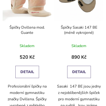
Špičky Dvillena mod.
Špičky Sasaki 147 BE
Guante
(méně vykrojené)
Skladem
Skladem
520 Kč
890 Kč
DETAIL
DETAIL
Profesionální špičky na
Sasaki 147 BE jsou jedny
moderní gymnastiku
z nejoblíbenějších špiček
značky Dvillena. Špičky
pro moderní gymnastiku
vyrobené z měkkého
na světě. Jsou známe