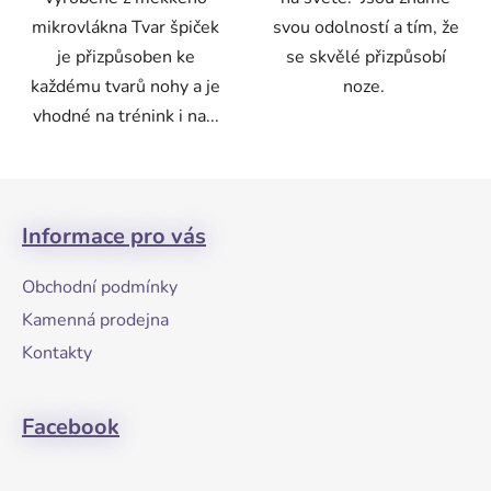
mikrovlákna Tvar špiček
svou odolností a tím, že
je přizpůsoben ke
se skvělé přizpůsobí
každému tvarů nohy a je
noze.
vhodné na trénink i na...
Z
á
Informace pro vás
p
a
Obchodní podmínky
t
Kamenná prodejna
í
Kontakty
Facebook