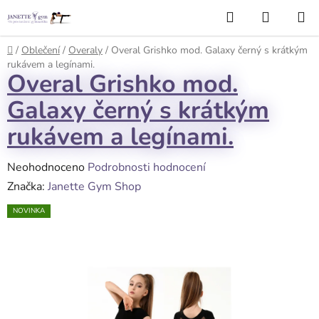
Přejít
Hledat
NÁKUP
na
KOŠÍK
obsah
Domů
/
Oblečení
/
Overaly
/
Overal Grishko mod. Galaxy černý s krátkým
rukávem a legínami.
Overal Grishko mod.
Galaxy černý s krátkým
rukávem a legínami.
Průměrné
Neohodnoceno
Podrobnosti hodnocení
hodnocení
Značka:
Janette Gym Shop
produktu
NOVINKA
je
0,0
z
5
hvězdiček.