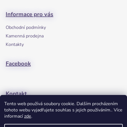
Z
á
Informace pro vás
p
a
Obchodní podmínky
t
Kamenná prodejna
í
Kontakty
Facebook
Kontakt
Tento web používá soubory cookie. Dalším procházením
+420608274762
tohoto webu vyjadřujete souhlas s jejich používáním.. Více
informací
zde
.