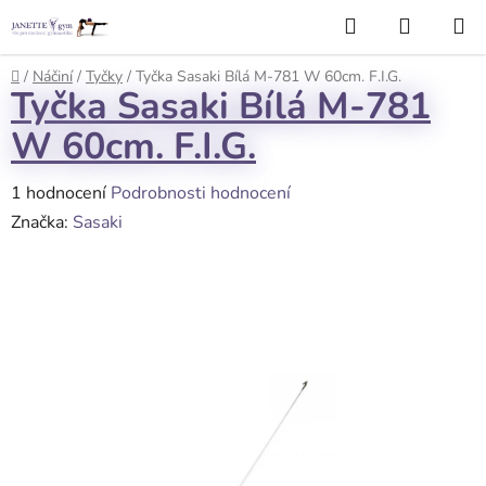
Přejít
Hledat
NÁKUP
na
KOŠÍK
obsah
Domů
/
Náčiní
/
Tyčky
/
Tyčka Sasaki Bílá M-781 W 60cm. F.I.G.
Tyčka Sasaki Bílá M-781
W 60cm. F.I.G.
Průměrné
1 hodnocení
Podrobnosti hodnocení
hodnocení
Značka:
Sasaki
produktu
je
5,0
z
5
hvězdiček.