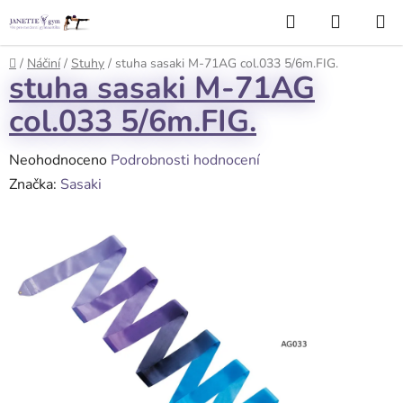
Přejít
Hledat
NÁKUP
na
KOŠÍK
obsah
Domů
/
Náčiní
/
Stuhy
/
stuha sasaki M-71AG col.033 5/6m.FIG.
stuha sasaki M-71AG
col.033 5/6m.FIG.
Průměrné
Neohodnoceno
Podrobnosti hodnocení
hodnocení
Značka:
Sasaki
produktu
je
0,0
z
5
hvězdiček.