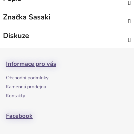
Značka
Sasaki
Diskuze
Z
á
Informace pro vás
p
a
Obchodní podmínky
t
Kamenná prodejna
í
Kontakty
Facebook