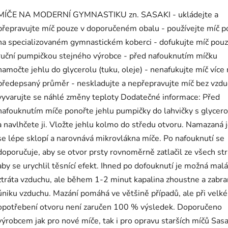
MÍČE NA MODERNÍ GYMNASTIKU zn. SASAKI - ukládejte a
přepravujte míč pouze v doporučeném obalu - používejte míč p
na specializovaném gymnastickém koberci - dofukujte míč pou
ruční pumpičkou stejného výrobce - před nafouknutím míčku
namočte jehlu do glycerolu (tuku, oleje) - nenafukujte míč více 
předepsaný průměr - neskladujte a nepřepravujte míč bez vzdu
vyvarujte se náhlé změny teploty Dodatečné informace: Před
nafouknutím míče ponořte jehlu pumpičky do lahvičky s glycer
a navlhčete ji. Vložte jehlu kolmo do středu otvoru. Namazaná 
se lépe sklopí a narovnává mikrovlákna míče. Po nafouknutí se
doporučuje, aby se otvor prsty rovnoměrně zatlačil ze všech str
aby se urychlil těsnící efekt. Ihned po dofouknutí je možná malá
ztráta vzduchu, ale během 1-2 minut kapalina zhoustne a zabra
úniku vzduchu. Mazání pomáhá ve většině případů, ale při velk
opotřebení otvoru není zaručen 100 % výsledek. Doporučeno
výrobcem jak pro nové míče, tak i pro opravu starších míčů Sasa