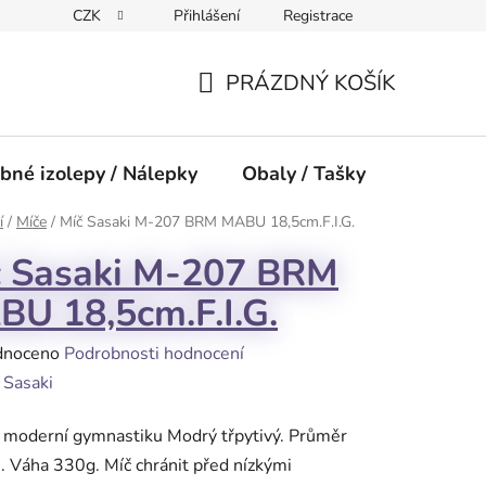
CZK
Přihlášení
Registrace
PRÁZDNÝ KOŠÍK
NÁKUPNÍ
KOŠÍK
bné izolepy / Nálepky
Obaly / Tašky
Přísluše
í
/
Míče
/
Míč Sasaki M-207 BRM MABU 18,5cm.F.I.G.
č Sasaki M-207 BRM
U 18,5cm.F.I.G.
né
dnoceno
Podrobnosti hodnocení
ení
:
Sasaki
tu
 moderní gymnastiku Modrý třpytivý. Průměr
 Váha 330g. Míč chránit před nízkými