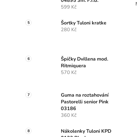
04895 3m. F.I.G.
599 Kč
Šortky Tuloni kratke
280 Kč
Špičky Dvillena mod.
Ritmiquera
570 Kč
Guma na roztahování
Pastorelli senior Pink
03186
360 Kč
Nákolenky Tuloni KPD