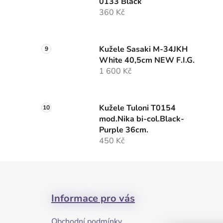
0133 Black
360 Kč
Kužele Sasaki M-34JKH
White 40,5cm NEW F.I.G.
1 600 Kč
Kužele Tuloni T0154
mod.Nika bi-col.Black-
Purple 36cm.
450 Kč
Z
á
Informace pro vás
p
a
Obchodní podmínky