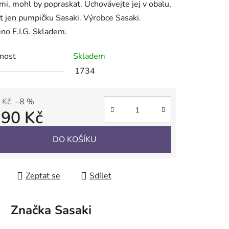
mi, mohl by popraskat. Uchovávejte jej v obalu,
t jen pumpičku Sasaki. Výrobce Sasaki.
no F.I.G. Skladem.
ek.
nost
Skladem
1734
 Kč
–8 %
190 Kč
 cena:
DO KOŠÍKU
Zeptat se
Sdílet
Značka
Sasaki