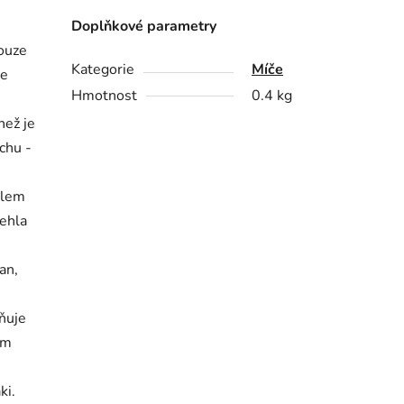
Doplňkové parametry
ouze
Kategorie
Míče
ze
Hmotnost
0.4 kg
než je
chu -
olem
jehla
an,
ňuje
ém
ki.