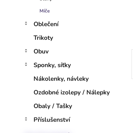
p
a
Míče
n
Oblečení
e
l
Trikoty
Obuv
Sponky, síťky
Nákolenky, návleky
Ozdobné izolepy / Nálepky
Obaly / Tašky
Příslušenství