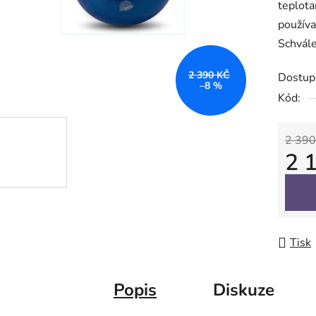
teplota
z
používa
5
Schvále
hvězdič
2 390 KČ
Dostup
–8 %
Kód:
2 390
2 
Měrná
Tisk
Popis
Diskuze