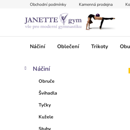
Přejít
Obchodní podmínky
Kamenná prodejna
Ko
na
obsah
Náčiní
Oblečení
Trikoty
Obu
P
K
Přeskočit
Náčiní
a
kategorie
o
t
s
Obruče
e
t
g
Švihadla
r
o
a
r
Tyčky
i
n
e
n
Kužele
í
Stuhy