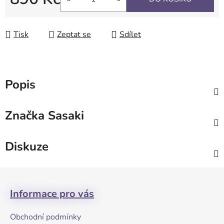
Měrná cena:
Tisk
Zeptat se
Sdílet
Popis
Značka
Sasaki
Diskuze
Z
á
Informace pro vás
p
a
Obchodní podmínky