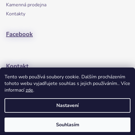
t
Kamenná prodejna
í
Kontakty
Facebook
Kontakt
Tento web používá soubory cookie. Dalším procházením
+420608274762
tohoto webu vyjadřujete souhlas s jejich používáním.. Více
informací
zde
.
Nastavení
Souhlasím
Vytvořil Shoptet
Copyright 2026
Janette-Gym
. Všechna práva vyhrazena.