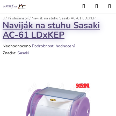
Přejít
Hledat
NÁKUP
na
KOŠÍK
obsah
Domů
/
Příslušenství
/
Naviják na stuhu Sasaki AC-61 LDxKEP
Naviják na stuhu Sasaki
AC-61 LDxKEP
Průměrné
Neohodnoceno
Podrobnosti hodnocení
hodnocení
Značka:
Sasaki
produktu
je
0,0
z
5
hvězdiček.