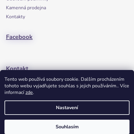
t
Kamenná prodejna
í
Kontakty
Facebook
Kontakt
Tento web používá soubory cookie. Dalším procházením
+420608274762
tohoto webu vyjadřujete souhlas s jejich používáním.. Více
informací
zde
.
Nastavení
Souhlasím
Vytvořil Shoptet