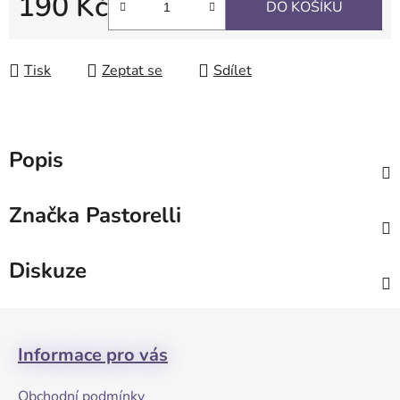
190 Kč
DO KOŠÍKU
Měrná cena:
Tisk
Zeptat se
Sdílet
Popis
Značka
Pastorelli
Diskuze
Z
á
Informace pro vás
p
a
Obchodní podmínky