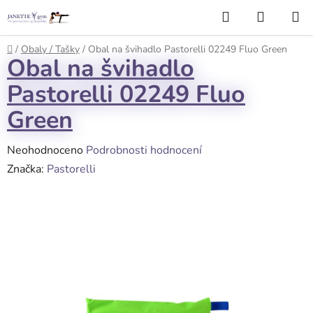
Přejít
Hledat
NÁKUP
na
KOŠÍK
obsah
Domů
/
Obaly / Tašky
/
Obal na švihadlo Pastorelli 02249 Fluo Green
Obal na švihadlo
Pastorelli 02249 Fluo
Green
Průměrné
Neohodnoceno
Podrobnosti hodnocení
hodnocení
Značka:
Pastorelli
produktu
je
0,0
z
5
hvězdiček.