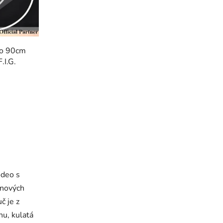
eo 90cm
.I.G.
odeo s
 nových
č je z
u, kulatá