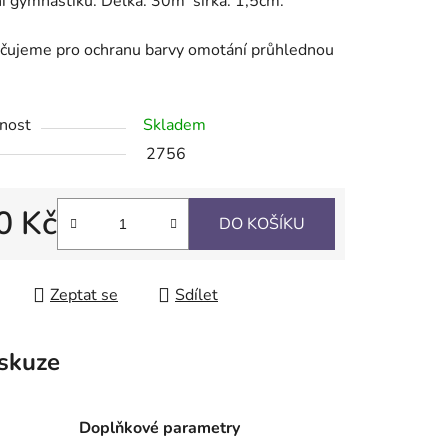
 gymnastiku. Délka: 30m šířka: 1,5cm.
čujeme pro ochranu barvy omotání průhlednou
.
ek.
nost
Skladem
2756
0 Kč
DO KOŠÍKU
 cena:
Zeptat se
Sdílet
skuze
Doplňkové parametry