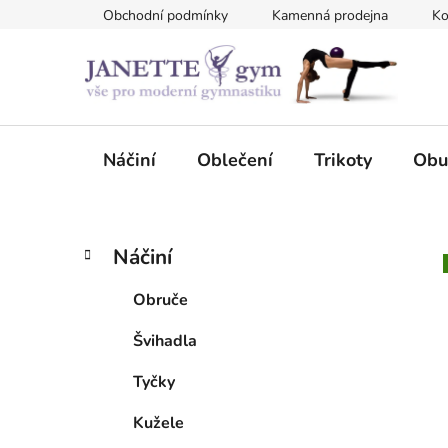
Přejít
Obchodní podmínky
Kamenná prodejna
Ko
na
obsah
Náčiní
Oblečení
Trikoty
Obu
P
K
Přeskočit
Náčiní
a
kategorie
o
t
s
Obruče
e
t
g
Švihadla
r
o
a
r
Tyčky
i
n
e
n
Kužele