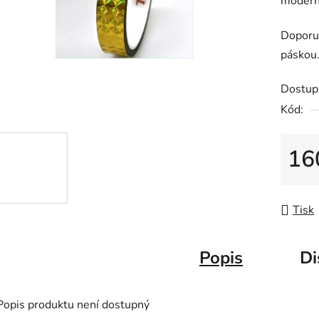
moderní
0,0
z
Doporu
5
páskou
hvězdič
Dostup
Kód:
16
Měrná
Tisk
Popis
Di
Popis produktu není dostupný