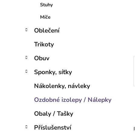
í
Stuhy
p
a
Míče
n
Oblečení
e
l
Trikoty
Obuv
Sponky, síťky
Nákolenky, návleky
Ozdobné izolepy / Nálepky
Obaly / Tašky
Příslušenství