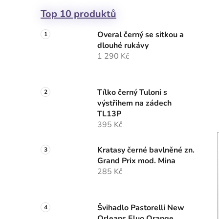
Top 10 produktů
Overal černý se sitkou a
dlouhé rukávy
1 290 Kč
Tílko černý Tuloni s
výstřihem na zádech
TL13P
395 Kč
Kratasy černé bavlněné zn.
Grand Prix mod. Mina
285 Kč
Švihadlo Pastorelli New
Orleans Fluo Orange