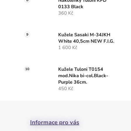
Nákolenky Tuloni KPD
0133 Black
360 Kč
Kužele Sasaki M-34JKH
White 40,5cm NEW F.I.G.
1 600 Kč
Kužele Tuloni T0154
mod.Nika bi-col.Black-
Purple 36cm.
450 Kč
Z
á
Informace pro vás
p