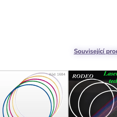
Související pr
Kód:
1684