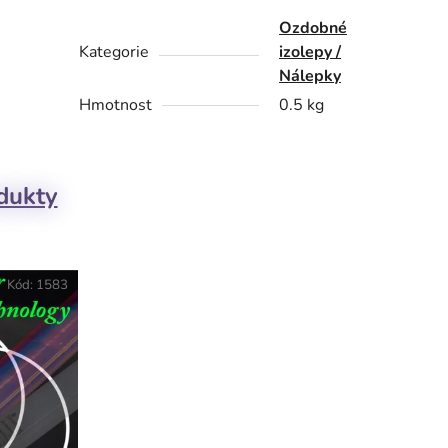
Ozdobné
Kategorie
izolepy /
Nálepky
Hmotnost
0.5 kg
odukty
Kód:
1583