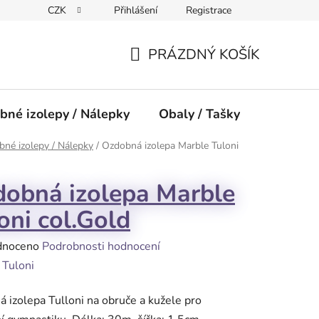
CZK
Přihlášení
Registrace
PRÁZDNÝ KOŠÍK
NÁKUPNÍ
KOŠÍK
bné izolepy / Nálepky
Obaly / Tašky
Přísluše
né izolepy / Nálepky
/
Ozdobná izolepa Marble Tuloni
obná izolepa Marble
oni col.Gold
né
dnoceno
Podrobnosti hodnocení
ení
:
Tuloni
tu
 izolepa Tulloni na obruče a kužele pro