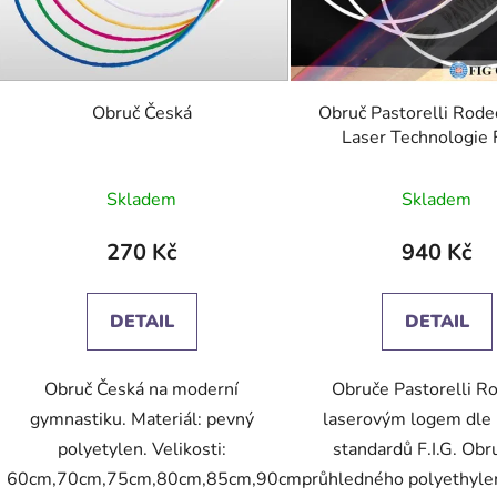
Obruč Česká
Obruč Pastorelli Rod
Laser Technologie F
Průměrné
Skladem
Skladem
hodnocení
produktu
270 Kč
940 Kč
je
3,7
DETAIL
DETAIL
z
5
Obruč Česká na moderní
Obruče Pastorelli R
hvězdiček.
gymnastiku. Materiál: pevný
laserovým logem dle
polyetylen. Velikosti:
standardů F.I.G. Obru
60cm,70cm,75cm,80cm,85cm,90cm.
průhledného polyethylen