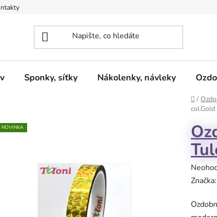
ntakty
v
Sponky, síťky
Nákolenky, návleky
Ozdo
Domů
/
Ozdob
col.Gold
Ozd
NOVINKA
Tul
Průměr
Neoho
hodnoc
Značka
produk
Ozdobná
je