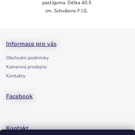
past/guma. Délka 40,5
cm. Schváleno F.I.G.
Z
á
Informace pro vás
p
a
Obchodní podmínky
t
Kamenná prodejna
í
Kontakty
Facebook
Kontakt