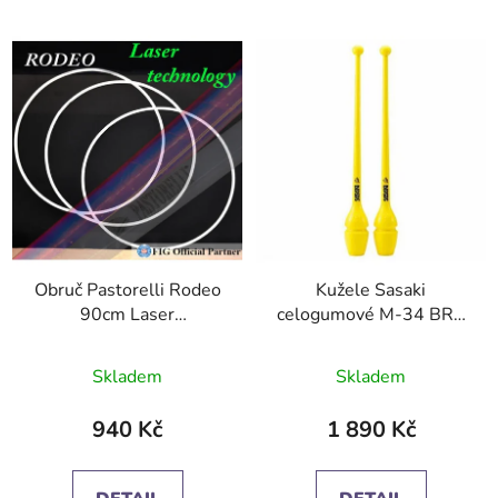
Obruč Pastorelli Rodeo
Kužele Sasaki
90cm Laser
celogumové M-34 BRY
Technologie F.I.G.
40,5/44cm NEW FIG.
Průměrné
Skladem
Skladem
hodnocení
produktu
940 Kč
1 890 Kč
je
4,0