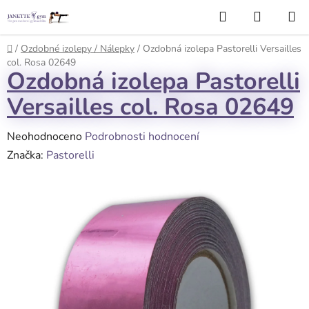
Přejít
Hledat
NÁKUP
na
KOŠÍK
obsah
Domů
/
Ozdobné izolepy / Nálepky
/
Ozdobná izolepa Pastorelli Versailles
col. Rosa 02649
Ozdobná izolepa Pastorelli
Versailles col. Rosa 02649
Průměrné
Neohodnoceno
Podrobnosti hodnocení
hodnocení
Značka:
Pastorelli
produktu
je
0,0
z
5
hvězdiček.