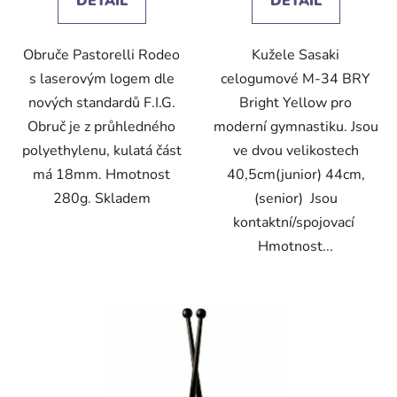
DETAIL
DETAIL
z
5
Obruče Pastorelli Rodeo
Kužele Sasaki
hvězdiček.
s laserovým logem dle
celogumové M-34 BRY
nových standardů F.I.G.
Bright Yellow pro
Obruč je z průhledného
moderní gymnastiku. Jsou
polyethylenu, kulatá část
ve dvou velikostech
má 18mm. Hmotnost
40,5cm(junior) 44cm,
280g. Skladem
(senior) Jsou
kontaktní/spojovací
Hmotnost...