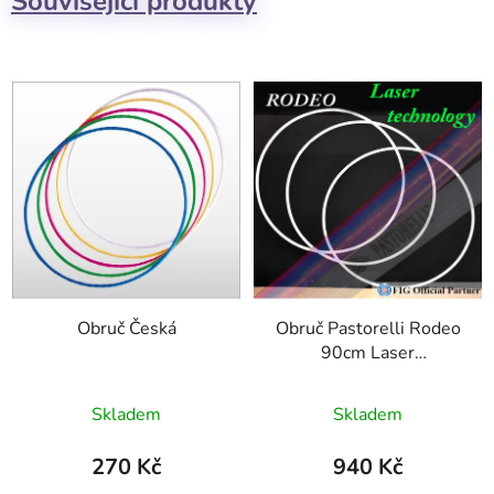
Související produkty
Obruč Česká
Obruč Pastorelli Rodeo
90cm Laser
Technologie F.I.G.
Průměrné
Skladem
Skladem
hodnocení
produktu
270 Kč
940 Kč
je