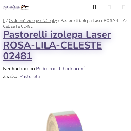
Přejít
Hledat
NÁKUP
na
KOŠÍK
obsah
Domů
/
Ozdobné izolepy / Nálepky
/
Pastorelli izolepa Laser ROSA-LILA-
CELESTE 02481
Pastorelli izolepa Laser
ROSA-LILA-CELESTE
02481
Průměrné
Neohodnoceno
Podrobnosti hodnocení
hodnocení
Značka:
Pastorelli
produktu
je
0,0
z
5
hvězdiček.