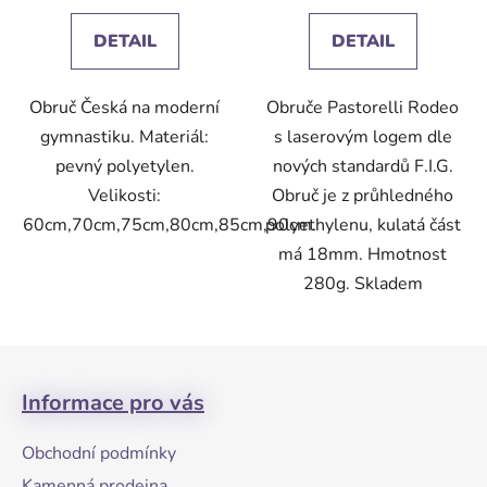
3,7
DETAIL
DETAIL
z
5
Obruč Česká na moderní
Obruče Pastorelli Rodeo
hvězdiček.
gymnastiku. Materiál:
s laserovým logem dle
pevný polyetylen.
nových standardů F.I.G.
Velikosti:
Obruč je z průhledného
60cm,70cm,75cm,80cm,85cm,90cm.
polyethylenu, kulatá část
má 18mm. Hmotnost
280g. Skladem
Z
á
Informace pro vás
p
a
Obchodní podmínky
t
Kamenná prodejna