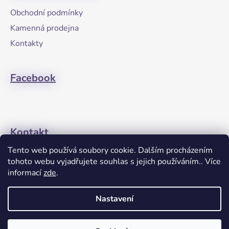
a
Obchodní podmínky
t
Kamenná prodejna
í
Kontakty
Facebook
Kontakt
Tento web používá soubory cookie. Dalším procházením
+420608274762
tohoto webu vyjadřujete souhlas s jejich používáním.. Více
informací
zde
.
Nastavení