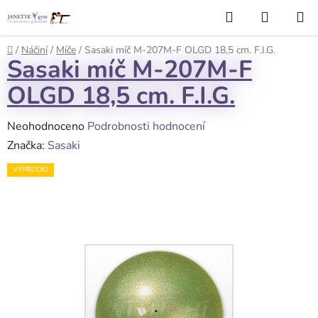
Přejít
Hledat
NÁKUP
na
KOŠÍK
obsah
Domů
/
Náčiní
/
Míče
/
Sasaki míč M-207M-F OLGD 18,5 cm. F.I.G.
Sasaki míč M-207M-F
OLGD 18,5 cm. F.I.G.
Průměrné
Neohodnoceno
Podrobnosti hodnocení
hodnocení
Značka:
Sasaki
produktu
VÝPRODEJ
je
0,0
z
5
hvězdiček.