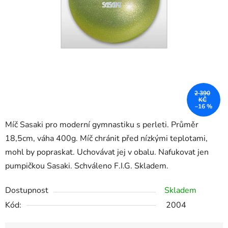
2 390
KČ
–16 %
Míč Sasaki pro moderní gymnastiku s perleti. Průměr
18,5cm, váha 400g. Míč chránit před nízkými teplotami,
mohl by popraskat. Uchovávat jej v obalu. Nafukovat jen
pumpičkou Sasaki. Schváleno F.I.G. Skladem.
Dostupnost
Skladem
Kód:
2004