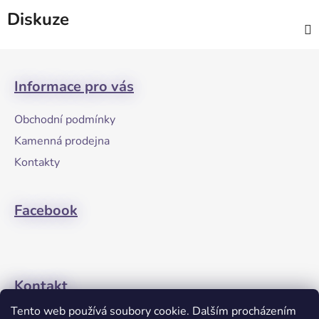
Diskuze
Z
á
Informace pro vás
p
a
Obchodní podmínky
t
Kamenná prodejna
í
Kontakty
Facebook
Kontakt
Tento web používá soubory cookie. Dalším procházením