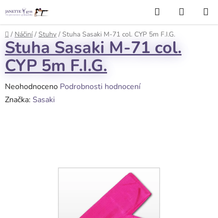
Přejít
Hledat
NÁKUP
na
KOŠÍK
obsah
Domů
/
Náčiní
/
Stuhy
/
Stuha Sasaki M-71 col. CYP 5m F.I.G.
Stuha Sasaki M-71 col.
CYP 5m F.I.G.
Průměrné
Neohodnoceno
Podrobnosti hodnocení
hodnocení
Značka:
Sasaki
produktu
je
0,0
z
5
hvězdiček.