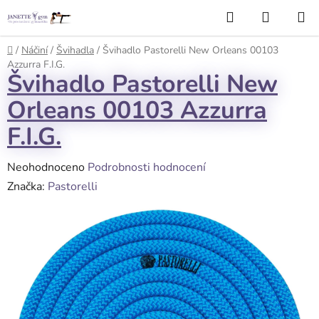
Přejít
Hledat
NÁKUP
na
KOŠÍK
obsah
Domů
/
Náčiní
/
Švihadla
/
Švihadlo Pastorelli New Orleans 00103
Azzurra F.I.G.
Švihadlo Pastorelli New
Orleans 00103 Azzurra
F.I.G.
Průměrné
Neohodnoceno
Podrobnosti hodnocení
hodnocení
Značka:
Pastorelli
produktu
je
0,0
z
5
hvězdiček.