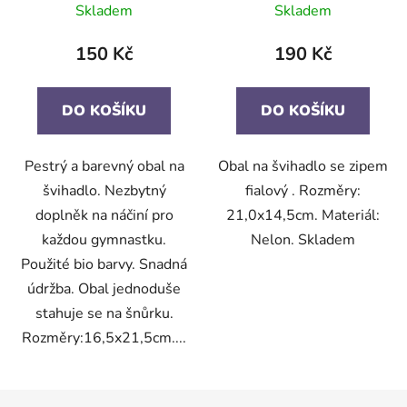
Skladem
Skladem
150 Kč
190 Kč
DO KOŠÍKU
DO KOŠÍKU
Pestrý a barevný obal na
Obal na švihadlo se zipem
švihadlo. Nezbytný
fialový . Rozměry:
doplněk na náčiní pro
21,0x14,5cm. Materiál:
každou gymnastku.
Nelon. Skladem
Použité bio barvy. Snadná
údržba. Obal jednoduše
stahuje se na šnůrku.
Rozměry:16,5x21,5cm....
Z