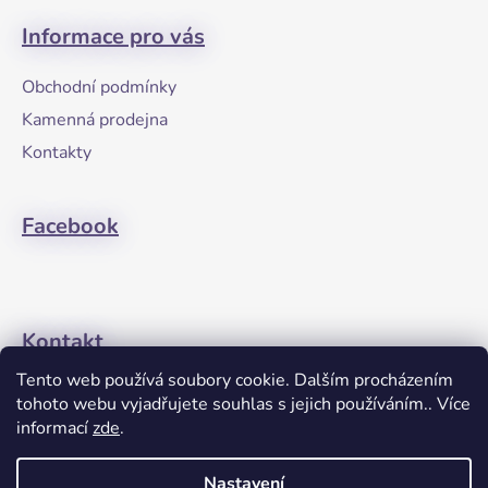
á
Informace pro vás
p
a
Obchodní podmínky
t
Kamenná prodejna
í
Kontakty
Facebook
Kontakt
Tento web používá soubory cookie. Dalším procházením
+420608274762
tohoto webu vyjadřujete souhlas s jejich používáním.. Více
informací
zde
.
Nastavení