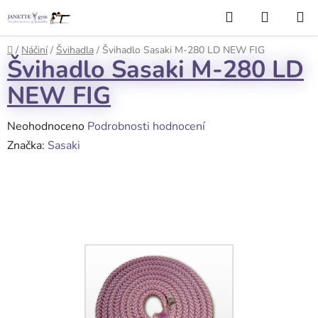
Přejít
Hledat
NÁKUP
na
KOŠÍK
obsah
Domů
/
Náčiní
/
Švihadla
/
Švihadlo Sasaki M-280 LD NEW FIG
Švihadlo Sasaki M-280 LD
NEW FIG
Průměrné
Neohodnoceno
Podrobnosti hodnocení
hodnocení
Značka:
Sasaki
produktu
je
0,0
z
5
hvězdiček.