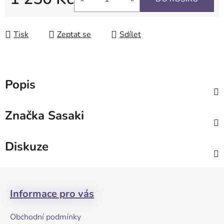
Měrná cena:
Tisk
Zeptat se
Sdílet
Popis
Značka
Sasaki
Diskuze
Z
á
Informace pro vás
p
a
Obchodní podmínky