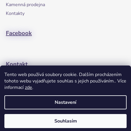
t
Kamenná prodejna
í
Kontakty
Facebook
Kontakt
Tento web používá soubory cookie. Dalším procházením
+420608274762
tohoto webu vyjadřujete souhlas s jejich používáním.. Více
informací
zde
.
Nastavení
Souhlasím
Vytvořil Shoptet
Copyright 2026
Janette-Gym
. Všechna práva vyhrazena.