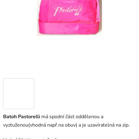
Batoh Pastorelli
má spodní část oddělenou a
vyztuženou(vhodná např.na obuv) a je uzavíratelná na zip.