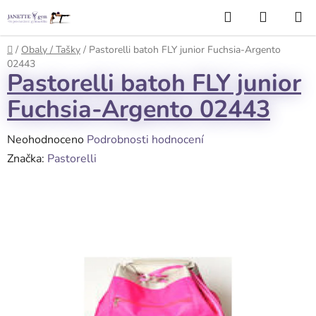
Přejít
Hledat
NÁKUP
na
KOŠÍK
obsah
Domů
/
Obaly / Tašky
/
Pastorelli batoh FLY junior Fuchsia-Argento
02443
Pastorelli batoh FLY junior
Fuchsia-Argento 02443
Průměrné
Neohodnoceno
Podrobnosti hodnocení
hodnocení
Značka:
Pastorelli
produktu
je
0,0
z
5
hvězdiček.