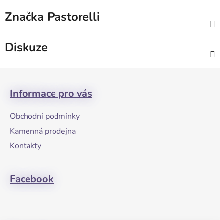
Značka
Pastorelli
Diskuze
Z
á
Informace pro vás
p
a
Obchodní podmínky
t
Kamenná prodejna
í
Kontakty
Facebook