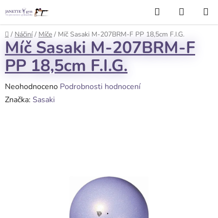
Přejít
Hledat
NÁKUP
na
KOŠÍK
obsah
Domů
/
Náčiní
/
Míče
/
Míč Sasaki M-207BRM-F PP 18,5cm F.I.G.
Míč Sasaki M-207BRM-F
PP 18,5cm F.I.G.
Průměrné
Neohodnoceno
Podrobnosti hodnocení
hodnocení
Značka:
Sasaki
produktu
je
0,0
z
5
hvězdiček.