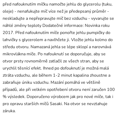
před nafouknutím míčku namočte jehlu do glycerolu (tuku,
oleje) - nenafukujte míč více než je předepsaný průměr -
neskladujte a nepřepravujte míč bez vzduchu - vyvarujte se
náhlé změny teploty Dodatečné informace: Novinka roku
2017. Před nafouknutím míče ponořte jehlu pumpičky do
lahvičky s glycerolem a navlhčete ji. Vložte jehlu kolmo do
středu otvoru. Namazaná jehla se lépe sklopí a narovnává
mikrovlákna míče. Po nafouknutí se doporučuje, aby se
otvor prsty rovnoměrně zatlačil ze všech stran, aby se
urychlil těsnící efekt. Ihned po dofouknutí je možná malá
ztráta vzduchu, ale během 1-2 minut kapalina zhoustne a
zabraňuje úniku vzduchu. Mazání pomáhá ve většině
případů, ale při velkém opotřebení otvoru není zaručen 100
% výsledek. Doporučeno výrobcem jak pro nové míče, tak i
pro opravu starších míčů Sasaki. Na otvor se nevztahuje
záruka.