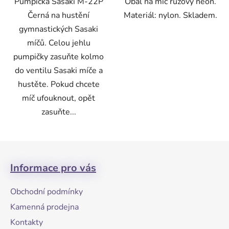
Pumpička Sasaki M-22P
Obal na míč růžový neon.
Černá na hustění
Materiál: nylon. Skladem.
gymnastických Sasaki
míčů. Celou jehlu
pumpičky zasuňte kolmo
do ventilu Sasaki míče a
hustěte. Pokud chcete
míč ufouknout, opět
zasuňte...
Z
á
Informace pro vás
p
a
Obchodní podmínky
t
Kamenná prodejna
í
Kontakty