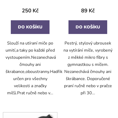
250 Kč
89 Kč
DO KOŠÍKU
DO KOŠÍKU
Slouží na utíraní miče po
Pestrý, stylový ubrousek
umití,a taky po každé před
na vytírání míče, vyrobený
vystoupením.Nezanechavá
z měkké mikro fíbry s
čmouhy ani
gymnastkou s míčem.
škrabance,oboustranny.Hadřik
Nezanechává čmouhy ani
určen pro všechny
škrábance. Doporučené
velikosti a značky
praní ručně nebo v pračce
míčů.Prat ručně nebo v...
při 30...