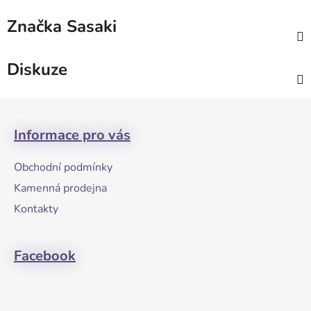
Značka
Sasaki
Diskuze
Z
á
Informace pro vás
p
a
Obchodní podmínky
t
Kamenná prodejna
í
Kontakty
Facebook