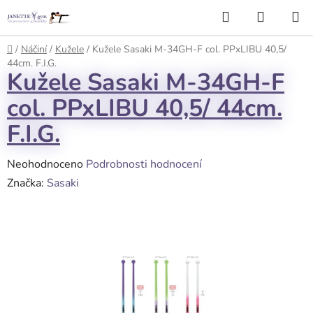
Přejít
Hledat
NÁKUP
na
KOŠÍK
obsah
Domů
/
Náčiní
/
Kužele
/
Kužele Sasaki M-34GH-F col. PPxLIBU 40,5/
44cm. F.I.G.
Kužele Sasaki M-34GH-F
col. PPxLIBU 40,5/ 44cm.
F.I.G.
Průměrné
Neohodnoceno
Podrobnosti hodnocení
hodnocení
Značka:
Sasaki
produktu
je
0,0
z
5
hvězdiček.