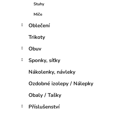
í
Stuhy
p
a
Míče
n
Oblečení
e
l
Trikoty
Obuv
Sponky, síťky
Nákolenky, návleky
Ozdobné izolepy / Nálepky
Obaly / Tašky
Příslušenství