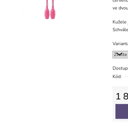
červeno
0,0
ve dvou
z
5
Kužele 
hvězdič
Schvále
Variant
Dostup
Kód:
1 
Měrná