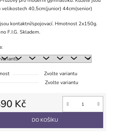
-růžový pro moderní gymnastiku. Kužele jsou
 velikostech 40,5cm(junior) 44cm(senior)
jsou kontaktní/spojovací. Hmotnost 2x150g.
ek.
no F.I.G. Skladem.
a:
nost
Zvolte variantu
Zvolte variantu
890 Kč
 cena:
DO KOŠÍKU