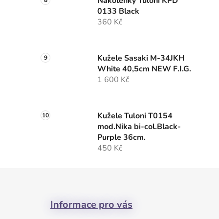
Nákolenky Tuloni KPD
0133 Black
360 Kč
Kužele Sasaki M-34JKH
White 40,5cm NEW F.I.G.
1 600 Kč
Kužele Tuloni T0154
mod.Nika bi-col.Black-
Purple 36cm.
450 Kč
Z
á
Informace pro vás
p