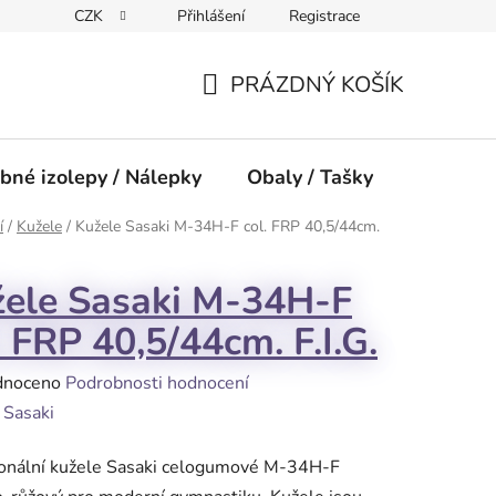
CZK
Přihlášení
Registrace
PRÁZDNÝ KOŠÍK
NÁKUPNÍ
KOŠÍK
bné izolepy / Nálepky
Obaly / Tašky
Přísluše
í
/
Kužele
/
Kužele Sasaki M-34H-F col. FRP 40,5/44cm.
ele Sasaki M-34H-F
. FRP 40,5/44cm. F.I.G.
né
dnoceno
Podrobnosti hodnocení
ení
:
Sasaki
tu
ionální kužele Sasaki celogumové M-34H-F