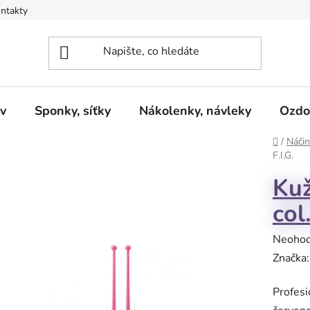
ntakty
v
Sponky, síťky
Nákolenky, návleky
Ozdo
Domů
/
Náčin
F.I.G.
Kuž
col
Průměr
Neoho
hodnoc
Značka
produk
Profes
je