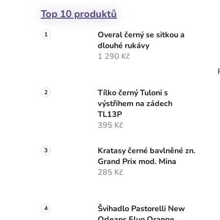
Top 10 produktů
Overal černý se sitkou a
dlouhé rukávy
1 290 Kč
Tílko černý Tuloni s
výstřihem na zádech
TL13P
395 Kč
Kratasy černé bavlněné zn.
Grand Prix mod. Mina
285 Kč
Švihadlo Pastorelli New
Orleans Fluo Orange