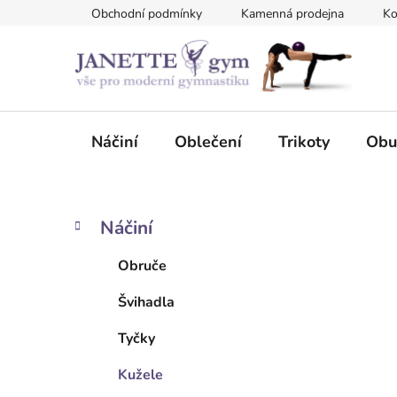
Přejít
Obchodní podmínky
Kamenná prodejna
Ko
na
obsah
Náčiní
Oblečení
Trikoty
Obu
P
K
Přeskočit
Náčiní
a
kategorie
o
t
s
Obruče
e
t
g
Švihadla
r
o
a
r
Tyčky
i
n
e
n
Kužele