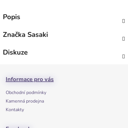
Popis
Značka
Sasaki
Diskuze
Z
á
Informace pro vás
p
a
Obchodní podmínky
t
Kamenná prodejna
í
Kontakty