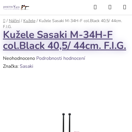
Přejít
Hledat
NÁKUP
na
KOŠÍK
obsah
Domů
/
Náčiní
/
Kužele
/
Kužele Sasaki M-34H-F col.Black 40,5/ 44cm.
F.I.G.
Kužele Sasaki M-34H-F
col.Black 40,5/ 44cm. F.I.G.
Průměrné
Neohodnoceno
Podrobnosti hodnocení
hodnocení
Značka:
Sasaki
produktu
je
0,0
z
5
hvězdiček.