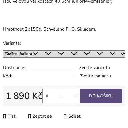
Jsou ve dvou velikostech 40,5cm(junior)44cm(senior)
Hmotnost 2x150g. Schváleno F.I.G. Skladem.
Varianta:
Dostupnost
Zvolte variantu
Kód:
Zvolte variantu
1 890 Kč
DO KOŠÍKU
Měrná cena:
Tisk
Zeptat se
Sdílet