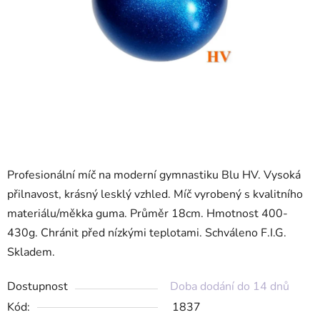
Profesionální míč na moderní gymnastiku Blu HV. Vysoká
přilnavost, krásný lesklý vzhled. Míč vyrobený s kvalitního
materiálu/měkka guma. Průměr 18cm. Hmotnost 400-
430g. Chránit před nízkými teplotami. Schváleno F.I.G.
Skladem.
Dostupnost
Doba dodání do 14 dnů
Kód:
1837