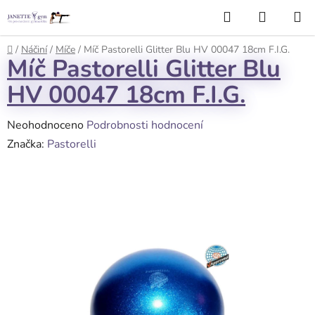
Přejít
Hledat
NÁKUP
na
KOŠÍK
obsah
Domů
/
Náčiní
/
Míče
/
Míč Pastorelli Glitter Blu HV 00047 18cm F.I.G.
Míč Pastorelli Glitter Blu
HV 00047 18cm F.I.G.
Průměrné
Neohodnoceno
Podrobnosti hodnocení
hodnocení
Značka:
Pastorelli
produktu
je
0,0
z
5
hvězdiček.