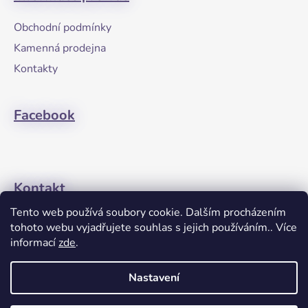
p
a
Obchodní podmínky
t
Kamenná prodejna
í
Kontakty
Facebook
Kontakt
Tento web používá soubory cookie. Dalším procházením
+420608274762
tohoto webu vyjadřujete souhlas s jejich používáním.. Více
informací
zde
.
Nastavení