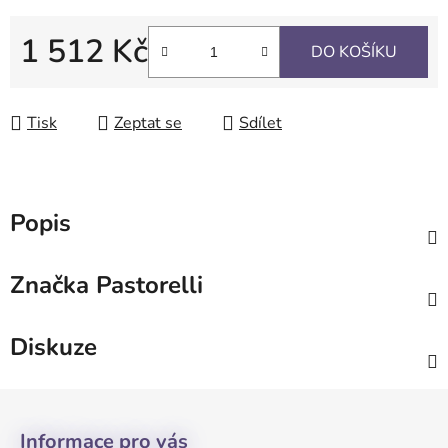
1 512 Kč
DO KOŠÍKU
Měrná cena:
Tisk
Zeptat se
Sdílet
Popis
Značka
Pastorelli
Diskuze
Z
á
Informace pro vás