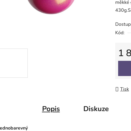
měkké 
z
430g.Sc
5
hvězdič
Dostup
Kód:
1 
Měrná
Tisk
Popis
Diskuze
jednobarevný