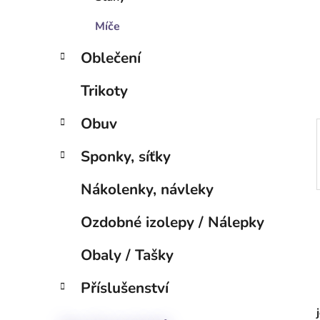
p
a
Míče
n
Oblečení
e
l
Trikoty
Obuv
Sponky, síťky
Nákolenky, návleky
Ozdobné izolepy / Nálepky
Obaly / Tašky
Příslušenství