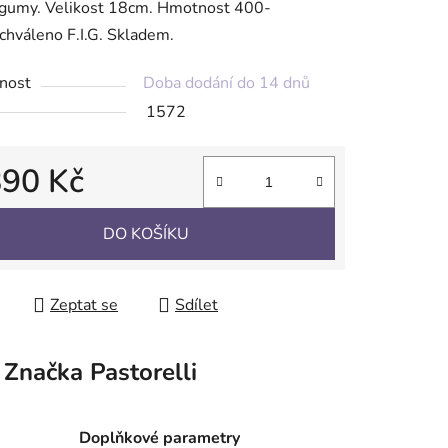
gumy. Velikost 18cm. Hmotnost 400-
hváleno F.I.G. Skladem.
ek.
nost
Doba dodání do 14 dnů
1572
890 Kč
 cena:
DO KOŠÍKU
Zeptat se
Sdílet
Značka
Pastorelli
Doplňkové parametry