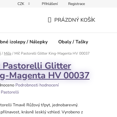
CZK
Přihlášení
Registrace
PRÁZDNÝ KOŠÍK
NÁKUPNÍ
KOŠÍK
bné izolepy / Nálepky
Obaly / Tašky
Přísluše
í
/
Míče
/
Míč Pastorelli Glitter King-Magenta HV 00037
 Pastorelli Glitter
ng-Magenta HV 00037
né
dnoceno
Podrobnosti hodnocení
ení
:
Pastorelli
tu
torelli Tmavě Růžový třpyt, jednobarevný.
přilnavost, krásně lesklý vzhled. Vyrobeno z