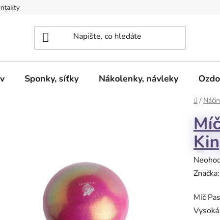
ntakty
v
Sponky, síťky
Nákolenky, návleky
Ozdo
Domů
/
Náčin
Míč
Ki
Průměr
Neoho
hodnoc
Značka
produk
Míč Pas
je
Vysoká 
0,0