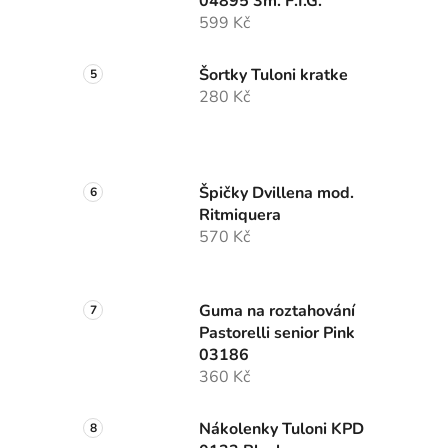
04895 3m. F.I.G.
599 Kč
Šortky Tuloni kratke
280 Kč
Špičky Dvillena mod.
Ritmiquera
570 Kč
Guma na roztahování
Pastorelli senior Pink
03186
360 Kč
Nákolenky Tuloni KPD