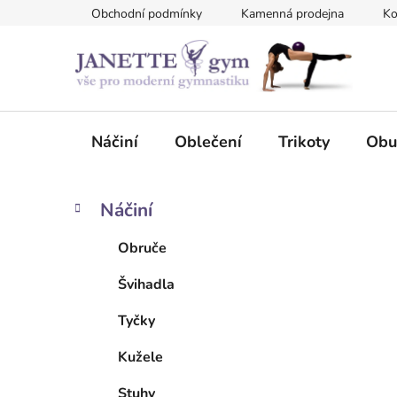
Přejít
Obchodní podmínky
Kamenná prodejna
Ko
na
obsah
Náčiní
Oblečení
Trikoty
Obu
P
K
Přeskočit
Náčiní
a
kategorie
o
t
s
Obruče
e
t
g
Švihadla
r
o
a
r
Tyčky
i
n
e
n
Kužele
í
Stuhy