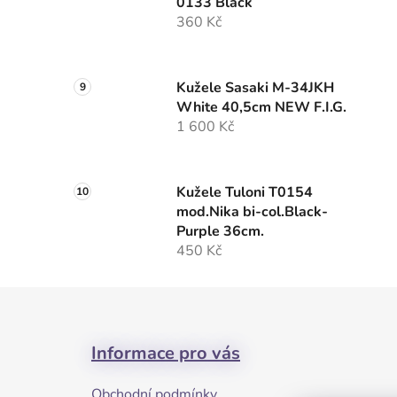
0133 Black
360 Kč
Kužele Sasaki M-34JKH
White 40,5cm NEW F.I.G.
1 600 Kč
Kužele Tuloni T0154
mod.Nika bi-col.Black-
Purple 36cm.
450 Kč
Z
á
Informace pro vás
p
a
Obchodní podmínky