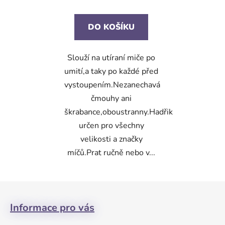
DO KOŠÍKU
Slouží na utíraní miče po
umití,a taky po každé před
vystoupením.Nezanechavá
čmouhy ani
škrabance,oboustranny.Hadřik
určen pro všechny
velikosti a značky
míčů.Prat ručně nebo v...
Z
á
Informace pro vás
p