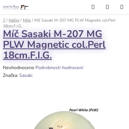
Přejít
Hledat
NÁKUP
na
KOŠÍK
obsah
Domů
/
Náčiní
/
Míče
/
Míč Sasaki M-207 MG PLW Magnetic col.Perl
18cm.F.I.G.
Míč Sasaki M-207 MG
PLW Magnetic col.Perl
18cm.F.I.G.
Průměrné
Neohodnoceno
Podrobnosti hodnocení
hodnocení
Značka:
Sasaki
produktu
je
0,0
z
5
hvězdiček.