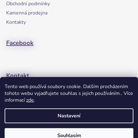
a
Obchodní podmínky
t
Kamenná prodejna
í
Kontakty
Facebook
Kontakt
Tento web používá soubory cookie. Dalším procházením
+420608274762
tohoto webu vyjadřujete souhlas s jejich používáním.. Více
informací
zde
.
Nastavení
Souhlasím
Vytvořil Shoptet