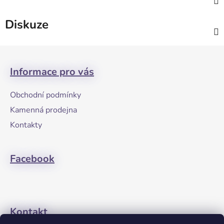
Diskuze
Z
á
Informace pro vás
p
a
Obchodní podmínky
t
Kamenná prodejna
í
Kontakty
Facebook
Kontakt