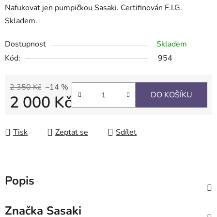
Nafukovat jen pumpičkou Sasaki. Certifinován F.I.G.
Skladem.
Dostupnost
Skladem
Kód:
954
2 350 Kč
–14 %
DO KOŠÍKU
2 000 Kč
Měrná cena:
Tisk
Zeptat se
Sdílet
Popis
Značka
Sasaki