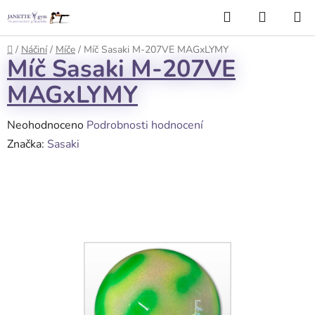
Přejít
Hledat
NÁKUP
na
KOŠÍK
obsah
Domů
/
Náčiní
/
Míče
/
Míč Sasaki M-207VE MAGxLYMY
Míč Sasaki M-207VE
MAGxLYMY
Průměrné
Neohodnoceno
Podrobnosti hodnocení
hodnocení
Značka:
Sasaki
produktu
je
0,0
z
5
hvězdiček.