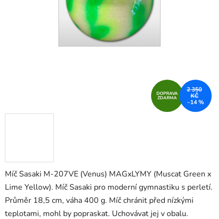
2 350
DOPRAVA
KČ
ZDARMA
–14 %
Míč Sasaki M-207VE (Venus) MAGxLYMY (Muscat Green x
Lime Yellow). Míč Sasaki pro moderní gymnastiku s perletí.
Průměr 18,5 cm, váha 400 g. Míč chránit před nízkými
teplotami, mohl by popraskat. Uchovávat jej v obalu.