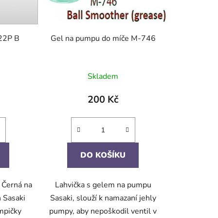
22P B
Gel na pumpu do míče M-746
Skladem
200 Kč
DO KOŠÍKU
 Černá na
Lahvička s gelem na pumpu
 Sasaki
Sasaki, slouží k namazaní jehly
mpičky
pumpy, aby nepoškodil ventil v