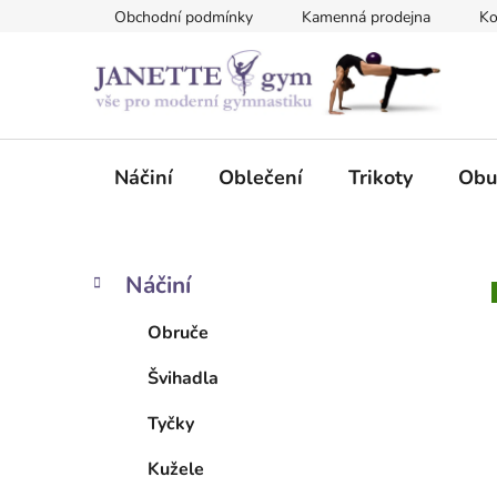
Přejít
Obchodní podmínky
Kamenná prodejna
Ko
na
obsah
Náčiní
Oblečení
Trikoty
Obu
P
K
Přeskočit
Náčiní
a
kategorie
o
t
s
Obruče
e
t
g
Švihadla
r
o
a
r
Tyčky
i
n
e
n
Kužele