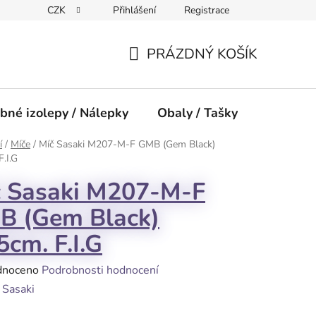
CZK
Přihlášení
Registrace
PRÁZDNÝ KOŠÍK
NÁKUPNÍ
KOŠÍK
bné izolepy / Nálepky
Obaly / Tašky
Přísluše
í
/
Míče
/
Míč Sasaki M207-M-F GMB (Gem Black)
F.I.G
č Sasaki M207-M-F
B (Gem Black)
5cm. F.I.G
né
dnoceno
Podrobnosti hodnocení
ení
:
Sasaki
tu