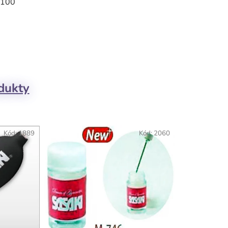
n 100
odukty
Kód:
1889
Kód:
2060