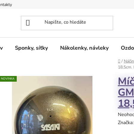
ntakty
v
Sponky, síťky
Nákolenky, návleky
Ozdo
Domů
/
Náčin
18,5cm. 
Mí
NOVINKA
GM
18,
Průměr
Neoho
hodnoc
Značka
produk