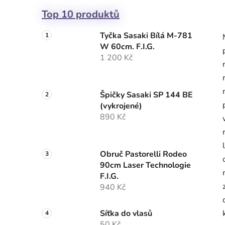
Top 10 produktů
Tyčka Sasaki Bílá M-781
W 60cm. F.I.G.
1 200 Kč
Špičky Sasaki SP 144 BE
(vykrojené)
890 Kč
Obruč Pastorelli Rodeo
90cm Laser Technologie
F.I.G.
940 Kč
Síťka do vlasů
50 Kč