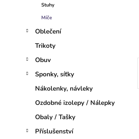
í
Stuhy
p
a
Míče
n
Oblečení
e
l
Trikoty
Obuv
Sponky, síťky
Nákolenky, návleky
Ozdobné izolepy / Nálepky
Obaly / Tašky
Příslušenství