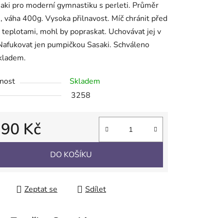
aki pro moderní gymnastiku s perleti. Průměr
 váha 400g. Vysoka přilnavost. Míč chránit před
 teplotami, mohl by popraskat. Uchovávat jej v
Nafukovat jen pumpičkou Sasaki. Schváleno
Skladem.
ek.
nost
Skladem
3258
390 Kč
 cena:
DO KOŠÍKU
Zeptat se
Sdílet