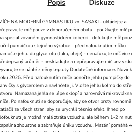
Popis
Diskuze
MÍČE NA MODERNÍ GYMNASTIKU zn. SASAKI - ukládejte a
přepravujte míč pouze v doporučeném obalu - používejte míč p
na specializovaném gymnastickém koberci - dofukujte míč pou
ruční pumpičkou stejného výrobce - před nafouknutím míčku
namočte jehlu do glycerolu (tuku, oleje) - nenafukujte míč více 
předepsaný průměr - neskladujte a nepřepravujte míč bez vzdu
vyvarujte se náhlé změny teploty Dodatečné informace: Novin
roku 2025. Před nafouknutím míče ponořte jehlu pumpičky do
lahvičky s glycerolem a navlhčete ji. Vložte jehlu kolmo do stř
otvoru. Namazaná jehla se lépe sklopí a narovnává mikrovlákna
míče. Po nafouknutí se doporučuje, aby se otvor prsty rovnomě
zatlačil ze všech stran, aby se urychlil těsnící efekt. Ihned po
dofouknutí je možná malá ztráta vzduchu, ale během 1-2 minut
kapalina zhoustne a zabraňuje úniku vzduchu. Mazání pomáhá v