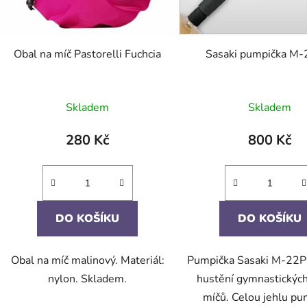
Obal na míč Pastorelli Fuchcia
Sasaki pumpička M-
Skladem
Skladem
280 Kč
800 Kč
DO KOŠÍKU
DO KOŠÍKU
Obal na míč malinový. Materiál:
Pumpička Sasaki M-22P
nylon. Skladem.
hustění gymnastických
míčů. Celou jehlu pu