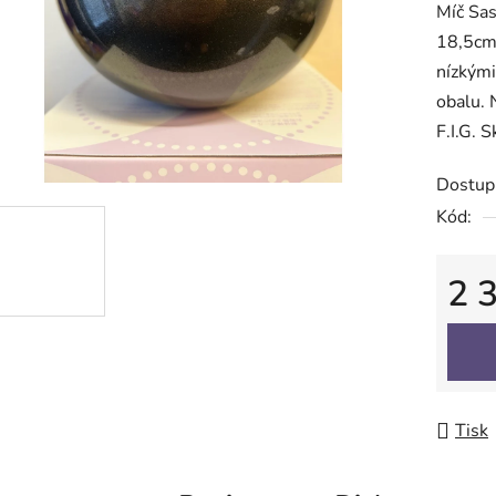
Míč Sas
je
18,5cm,
0,0
nízkými
z
obalu. 
5
F.I.G. 
hvězdič
Dostup
Kód:
2 
Měrná
Tisk