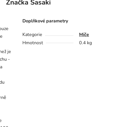
Značka
Sasaki
Doplňkové parametry
ouze
Kategorie
Míče
ze
Hmotnost
0.4 kg
než je
chu -
ka
edu
rně
e