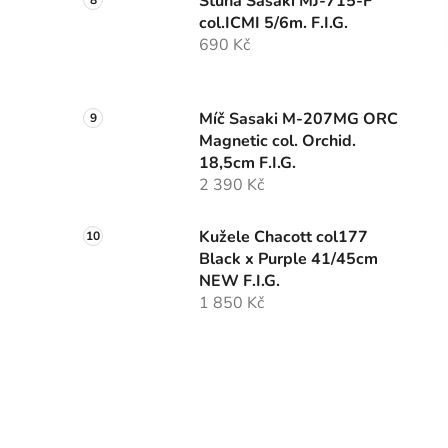
Stuha Sasaki MJ-715-F
col.ICMI 5/6m. F.I.G.
690 Kč
Míč Sasaki M-207MG ORC
Magnetic col. Orchid.
18,5cm F.I.G.
2 390 Kč
Kužele Chacott col177
Black x Purple 41/45cm
NEW F.I.G.
1 850 Kč