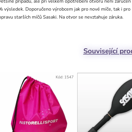
většině případů, ale při velkém opotřebení otvoru není zaruče
% výsledek. Doporučeno výrobcem jak pro nové míče, tak i pro
opravu starších míčů Sasaki. Na otvor se nevztahuje záruka.
Související pr
Kód:
1547