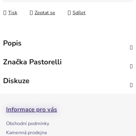
Měrná cena:
Tisk
Zeptat se
Sdílet
Popis
Značka
Pastorelli
Diskuze
Z
á
Informace pro vás
p
a
Obchodní podmínky
t
Kamenná prodejna