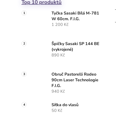
Top 10 produktů
Tyčka Sasaki Bílá M-781
W 60cm. F.I.G.
1 200 Kč
Špičky Sasaki SP 144 BE
(vykrojené)
890 Kč
Obruč Pastorelli Rodeo
90cm Laser Technologie
F.I.G.
940 Kč
Síťka do vlasů
50 Kč