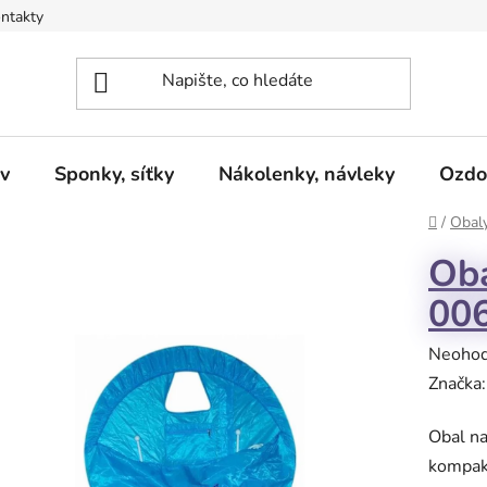
ntakty
v
Sponky, síťky
Nákolenky, návleky
Ozdo
Domů
/
Obaly
Oba
006
Průměr
Neoho
hodnoc
Značka
produk
Obal na
je
kompakt
0,0