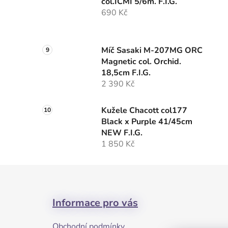
col.ICMI 5/6m. F.I.G.
690 Kč
Míč Sasaki M-207MG ORC
Magnetic col. Orchid.
18,5cm F.I.G.
2 390 Kč
Kužele Chacott col177
Black x Purple 41/45cm
NEW F.I.G.
1 850 Kč
Z
á
Informace pro vás
p
a
Obchodní podmínky