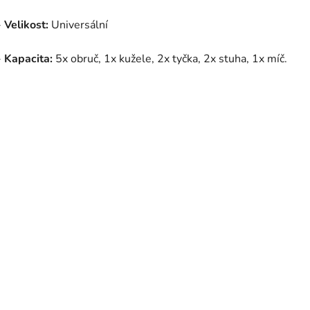
-
Velikost:
Universální
-
Kapacita:
5x obruč, 1x kužele, 2x tyčka, 2x stuha, 1x míč.