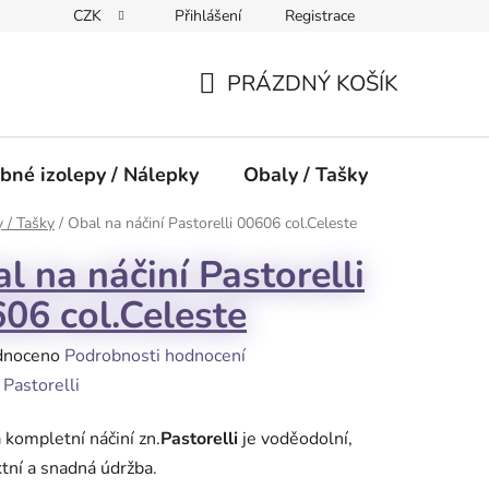
CZK
Přihlášení
Registrace
PRÁZDNÝ KOŠÍK
NÁKUPNÍ
KOŠÍK
bné izolepy / Nálepky
Obaly / Tašky
Přísluše
 / Tašky
/
Obal na náčiní Pastorelli 00606 col.Celeste
l na náčiní Pastorelli
06 col.Celeste
né
dnoceno
Podrobnosti hodnocení
ení
:
Pastorelli
tu
 kompletní náčiní zn.
Pastorelli
je voděodolní,
ní a snadná údržba.