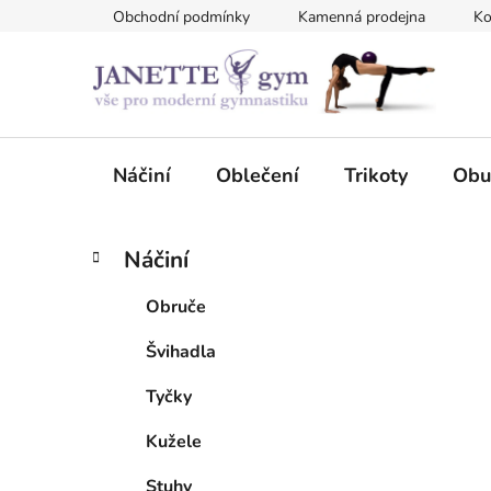
Přejít
Obchodní podmínky
Kamenná prodejna
Ko
na
obsah
Náčiní
Oblečení
Trikoty
Obu
P
K
Přeskočit
Náčiní
a
kategorie
o
t
s
Obruče
e
t
g
Švihadla
r
o
a
r
Tyčky
i
n
e
n
Kužele
í
Stuhy