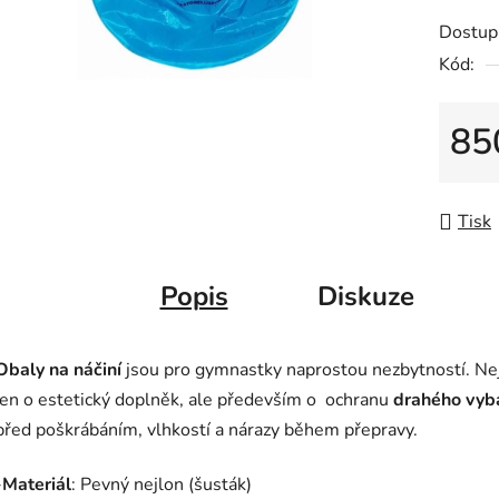
z
Dostup
5
Kód:
hvězdič
85
Měrná
Tisk
Popis
Diskuze
Obaly na náčiní
jsou pro gymnastky naprostou nezbytností. Ne
jen o estetický doplněk, ale především o ochranu
drahého vyb
před poškrábáním, vlhkostí a nárazy během přepravy.
-
Materiál
: Pevný nejlon (šusták)