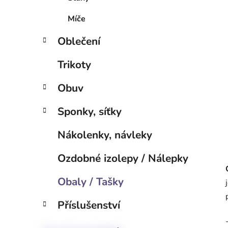
p
a
Míče
n
Oblečení
e
l
Trikoty
Obuv
Sponky, síťky
Nákolenky, návleky
Ozdobné izolepy / Nálepky
Obaly / Tašky
Příslušenství