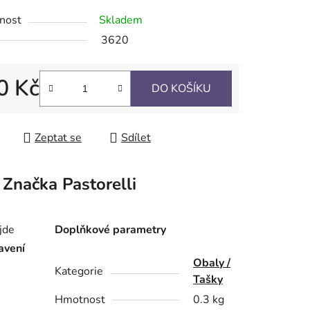
nost
Skladem
3620
ek.
0 Kč
DO KOŠÍKU
 cena:
Zeptat se
Sdílet
Značka
Pastorelli
jde
Doplňkové parametry
avení
Obaly /
Kategorie
Tašky
Hmotnost
0.3 kg