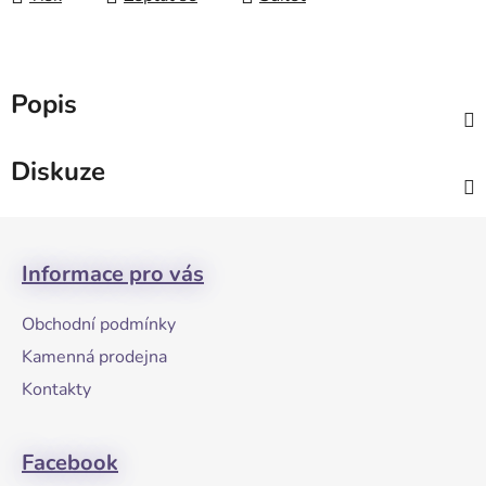
Popis
Diskuze
Z
á
Informace pro vás
p
a
Obchodní podmínky
t
Kamenná prodejna
í
Kontakty
Facebook