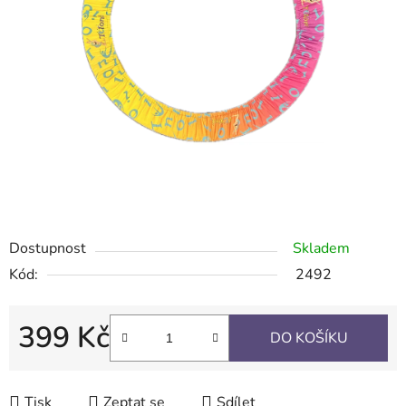
Dostupnost
Skladem
Kód:
2492
399 Kč
DO KOŠÍKU
Měrná cena:
Tisk
Zeptat se
Sdílet