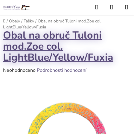
Přejít
Hledat
NÁKUP
na
KOŠÍK
obsah
Domů
/
Obaly / Tašky
/
Obal na obruč Tuloni mod.Zoe col.
LightBlue/Yellow/Fuxia
Obal na obruč Tuloni
mod.Zoe col.
LightBlue/Yellow/Fuxia
Průměrné
Neohodnoceno
Podrobnosti hodnocení
hodnocení
produktu
je
0,0
z
5
hvězdiček.