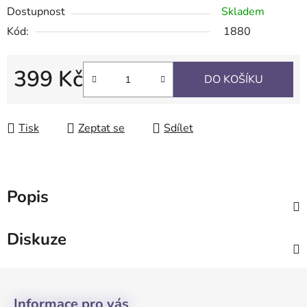
Dostupnost
Skladem
Kód:
1880
399 Kč
DO KOŠÍKU
Měrná cena:
Tisk
Zeptat se
Sdílet
Popis
Diskuze
Z
á
Informace pro vás