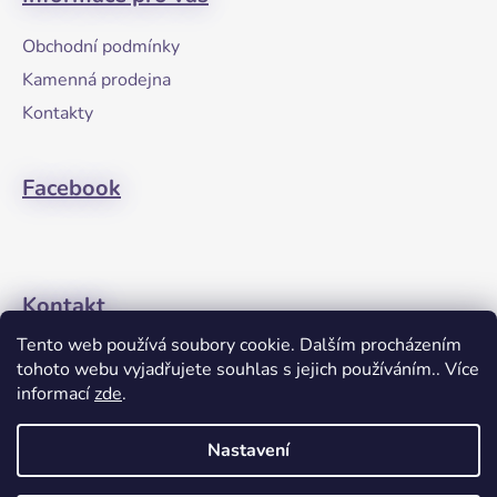
p
a
Obchodní podmínky
t
Kamenná prodejna
í
Kontakty
Facebook
Kontakt
Tento web používá soubory cookie. Dalším procházením
+420608274762
tohoto webu vyjadřujete souhlas s jejich používáním.. Více
informací
zde
.
Nastavení