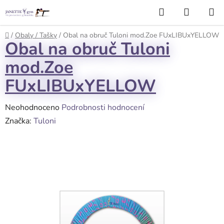
Přejít
Hledat
NÁKUP
na
KOŠÍK
obsah
Domů
/
Obaly / Tašky
/
Obal na obruč Tuloni mod.Zoe FUxLIBUxYELLOW
Obal na obruč Tuloni
mod.Zoe
FUxLIBUxYELLOW
Průměrné
Neohodnoceno
Podrobnosti hodnocení
hodnocení
Značka:
Tuloni
produktu
je
0,0
z
5
hvězdiček.