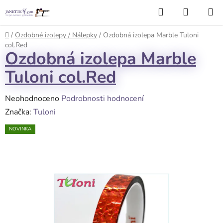
Přejít
Hledat
NÁKUP
na
KOŠÍK
obsah
Domů
/
Ozdobné izolepy / Nálepky
/
Ozdobná izolepa Marble Tuloni
col.Red
Ozdobná izolepa Marble
Tuloni col.Red
Průměrné
Neohodnoceno
Podrobnosti hodnocení
hodnocení
Značka:
Tuloni
produktu
NOVINKA
je
0,0
z
5
hvězdiček.