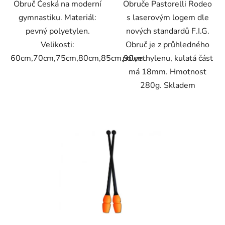
Obruč Česká na moderní
Obruče Pastorelli Rodeo
hvězdiček.
gymnastiku. Materiál:
s laserovým logem dle
pevný polyetylen.
nových standardů F.I.G.
Velikosti:
Obruč je z průhledného
60cm,70cm,75cm,80cm,85cm,90cm.
polyethylenu, kulatá část
má 18mm. Hmotnost
280g. Skladem