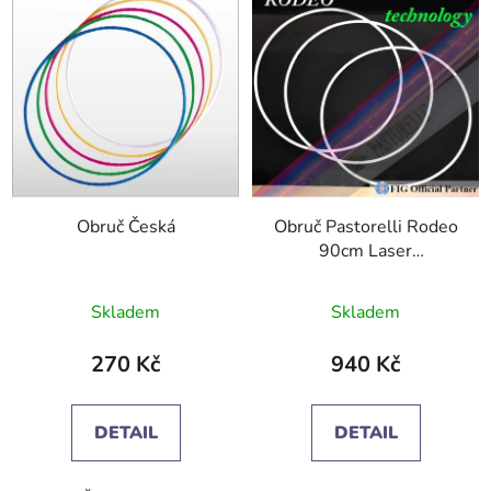
Obruč Česká
Obruč Pastorelli Rodeo
90cm Laser
Technologie F.I.G.
Průměrné
Skladem
Skladem
hodnocení
produktu
270 Kč
940 Kč
je
3,7
DETAIL
DETAIL
z
5