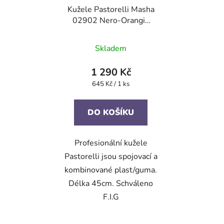
Kužele Pastorelli Masha
02902 Nero-Orangio
45 cm F.I.G.
Skladem
1 290 Kč
Měrná
645 Kč / 1 ks
cena:
DO KOŠÍKU
Profesionální kužele
Pastorelli jsou spojovací a
kombinované plast/guma.
Délka 45cm. Schváleno
F.I.G