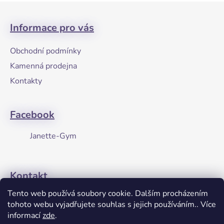
Z
á
Informace pro vás
p
a
Obchodní podmínky
t
Kamenná prodejna
í
Kontakty
Facebook
Janette-Gym
Kontakt
Tento web používá soubory cookie. Dalším procházením
+420608274762
tohoto webu vyjadřujete souhlas s jejich používáním.. Více
informací
zde
.