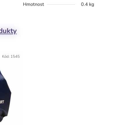
Hmotnost
0.4 kg
odukty
Kód:
1545