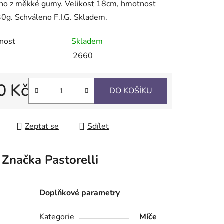
no z měkké gumy. Velikost 18cm, hmotnost
g. Schváleno F.I.G. Skladem.
ek.
nost
Skladem
2660
0 Kč
DO KOŠÍKU
 cena:
Zeptat se
Sdílet
Značka
Pastorelli
Doplňkové parametry
Kategorie
Míče