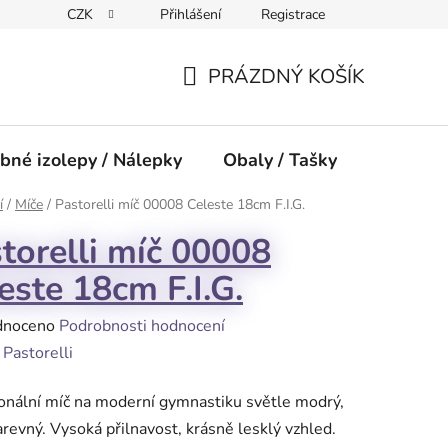
CZK
Přihlášení
Registrace
PRÁZDNÝ KOŠÍK
NÁKUPNÍ
KOŠÍK
bné izolepy / Nálepky
Obaly / Tašky
Přísluše
í
/
Míče
/
Pastorelli míč 00008 Celeste 18cm F.I.G.
torelli míč 00008
este 18cm F.I.G.
né
dnoceno
Podrobnosti hodnocení
ení
:
Pastorelli
tu
onální míč na moderní gymnastiku světle modrý,
revný. Vysoká přilnavost, krásně lesklý vzhled.