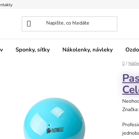
ntakty
v
Sponky, síťky
Nákolenky, návleky
Ozdo
Domů
/
Náčin
Pas
Cel
Průměr
Neoho
hodnoc
Značka
produk
Profesi
je
jednoba
0,0