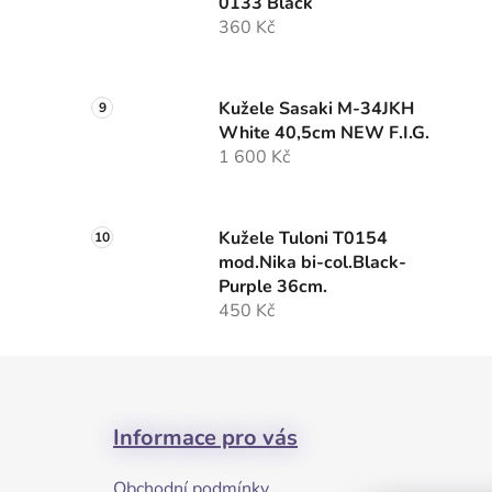
0133 Black
360 Kč
Kužele Sasaki M-34JKH
White 40,5cm NEW F.I.G.
1 600 Kč
Kužele Tuloni T0154
mod.Nika bi-col.Black-
Purple 36cm.
450 Kč
Z
á
Informace pro vás
p
a
Obchodní podmínky