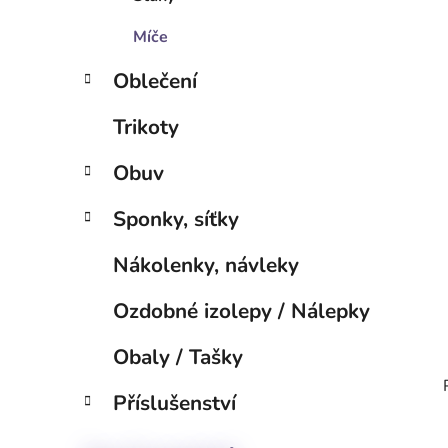
p
a
Míče
n
Oblečení
e
l
Trikoty
Obuv
Sponky, síťky
Nákolenky, návleky
Ozdobné izolepy / Nálepky
Obaly / Tašky
Příslušenství