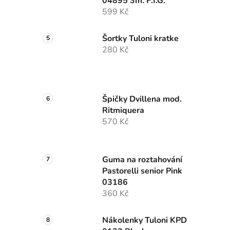
04895 3m. F.I.G.
599 Kč
Šortky Tuloni kratke
280 Kč
Špičky Dvillena mod.
Ritmiquera
570 Kč
Guma na roztahování
Pastorelli senior Pink
03186
360 Kč
Nákolenky Tuloni KPD