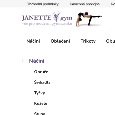
Přejít
Obchodní podmínky
Kamenná prodejna
Ko
na
obsah
Náčiní
Oblečení
Trikoty
Obu
P
K
Přeskočit
Náčiní
a
kategorie
o
t
s
Obruče
e
t
g
Švihadla
r
o
a
r
Tyčky
i
n
e
n
Kužele
í
Stuhy