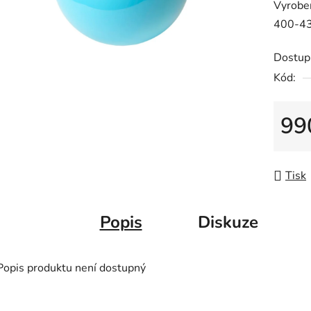
Vyrobe
z
400-430
5
hvězdič
Dostup
Kód:
99
Měrná
Tisk
Popis
Diskuze
Popis produktu není dostupný