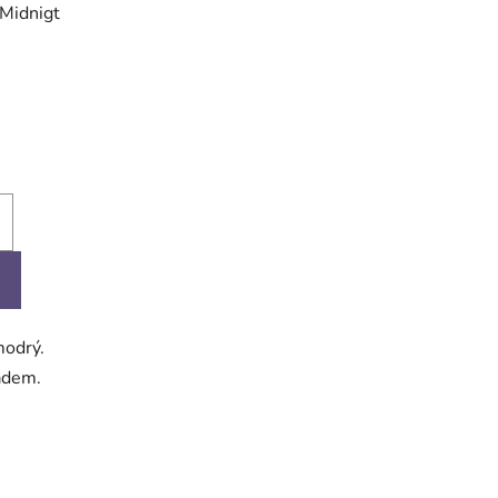
 Midnigt
modrý.
ladem.