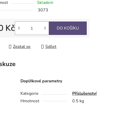
nost
Skladem
3073
0 Kč
DO KOŠÍKU
ek.
 cena:
Zeptat se
Sdílet
skuze
Doplňkové parametry
Kategorie
Příslušenství
Hmotnost
0.5 kg