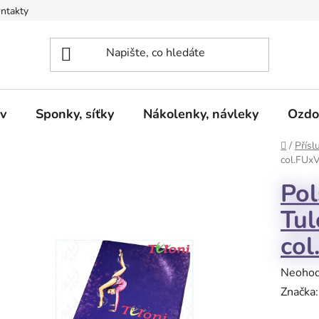
ntakty
v
Sponky, síťky
Nákolenky, návleky
Ozdo
Domů
/
Přísl
col.FUxV
Pol
Tul
col
Průměr
Neoho
hodnoc
Značka
produk