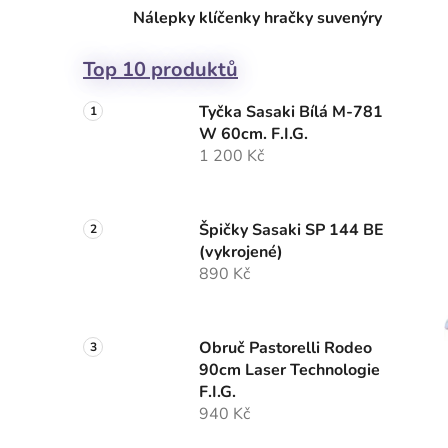
Nálepky klíčenky hračky suvenýry
Top 10 produktů
Tyčka Sasaki Bílá M-781
W 60cm. F.I.G.
1 200 Kč
Špičky Sasaki SP 144 BE
(vykrojené)
890 Kč
Obruč Pastorelli Rodeo
90cm Laser Technologie
F.I.G.
940 Kč