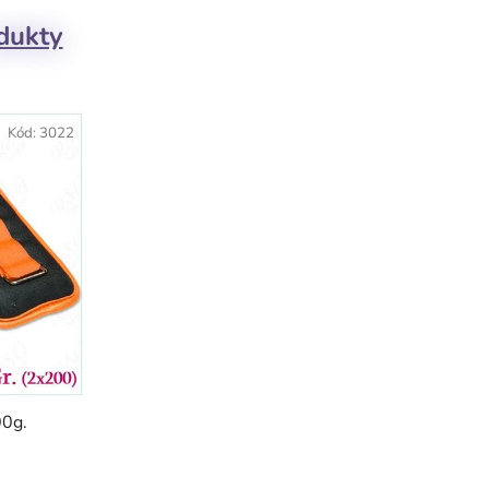
odukty
Kód:
3022
00g.