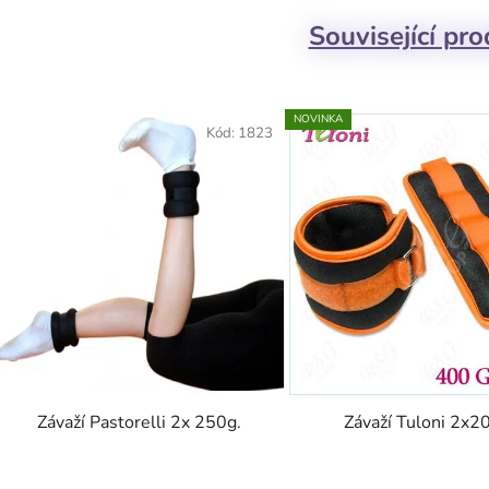
Související pr
NOVINKA
Kód:
1823
Závaží Pastorelli 2x 250g.
Závaží Tuloni 2x2