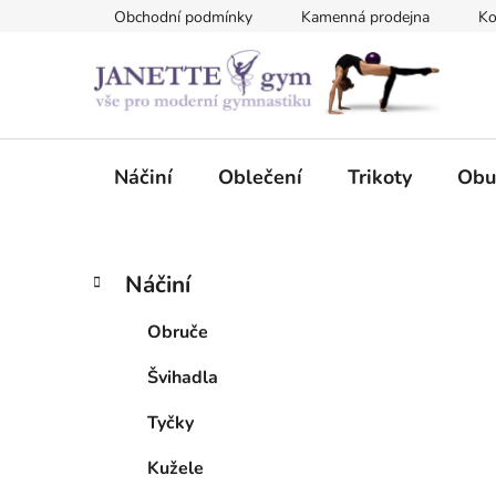
Přejít
Obchodní podmínky
Kamenná prodejna
Ko
na
obsah
Náčiní
Oblečení
Trikoty
Obu
P
K
Přeskočit
Náčiní
a
kategorie
o
t
s
Obruče
e
t
g
Švihadla
r
o
a
r
Tyčky
i
n
e
n
Kužele