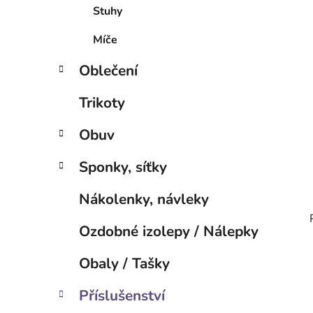
í
Stuhy
p
a
Míče
n
Oblečení
e
l
Trikoty
Obuv
Sponky, síťky
Nákolenky, návleky
Ozdobné izolepy / Nálepky
Obaly / Tašky
Příslušenství