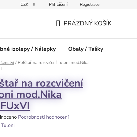
CZK
Přihlášení
Registrace
PRÁZDNÝ KOŠÍK
NÁKUPNÍ
KOŠÍK
bné izolepy / Nálepky
Obaly / Tašky
Přísluše
ušenství
/
Polštař na rozcvičení Tuloni mod.Nika
I
štař na rozcvičení
oni mod.Nika
.FUxVI
né
dnoceno
Podrobnosti hodnocení
ení
:
Tuloni
tu