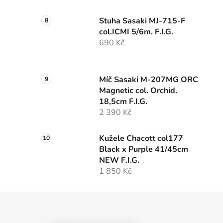
Stuha Sasaki MJ-715-F
col.ICMI 5/6m. F.I.G.
690 Kč
Míč Sasaki M-207MG ORC
Magnetic col. Orchid.
18,5cm F.I.G.
2 390 Kč
Kužele Chacott col177
Black x Purple 41/45cm
NEW F.I.G.
1 850 Kč
Z
á