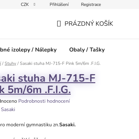
CZK
Přihlášení
Registrace
PRÁZDNÝ KOŠÍK
NÁKUPNÍ
KOŠÍK
bné izolepy / Nálepky
Obaly / Tašky
Přísluše
í
/
Stuhy
/
Sasaki stuha MJ-715-F Pink 5m/6m .F.I.G.
aki stuha MJ-715-F
k 5m/6m .F.I.G.
né
dnoceno
Podrobnosti hodnocení
ení
:
Sasaki
tu
ro moderní gymnastiku zn.
Sasaki.