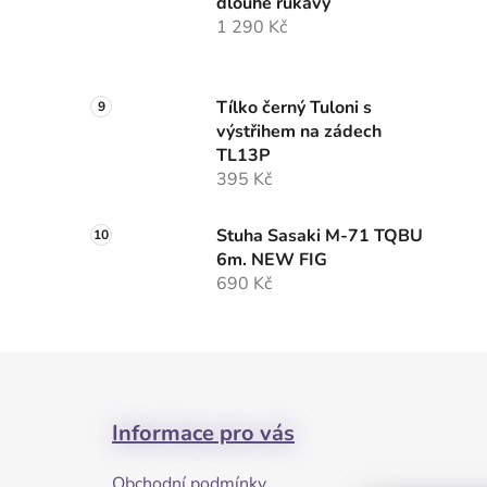
dlouhé rukávy
1 290 Kč
Tílko černý Tuloni s
výstřihem na zádech
TL13P
395 Kč
Stuha Sasaki M-71 TQBU
6m. NEW FIG
690 Kč
Z
á
Informace pro vás
p
a
Obchodní podmínky