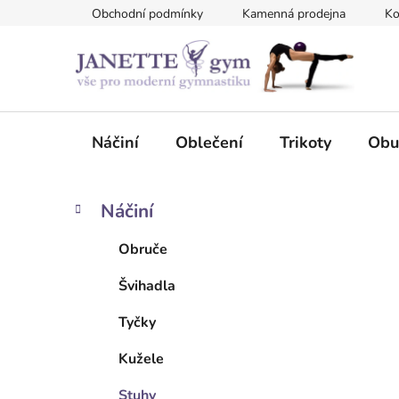
Přejít
Obchodní podmínky
Kamenná prodejna
Ko
na
obsah
Náčiní
Oblečení
Trikoty
Obu
P
K
Přeskočit
Náčiní
a
kategorie
o
t
s
Obruče
e
t
g
Švihadla
r
o
a
r
Tyčky
i
n
e
n
Kužele
í
Stuhy