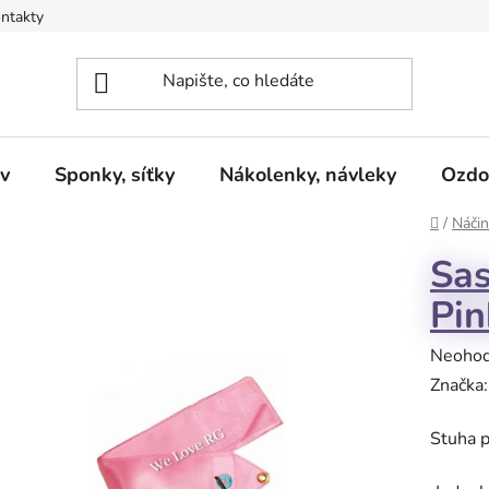
ntakty
v
Sponky, síťky
Nákolenky, návleky
Ozdo
Domů
/
Náčin
Sas
Pin
Průměr
Neoho
hodnoc
Značka
produk
Stuha p
je
0,0