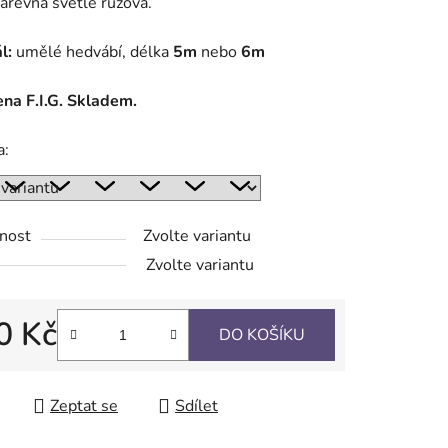
revná světlé růžová.
l:
umělé hedvábí, délka
5m
nebo
6m
ek.
na F.I.G. Skladem.
a:
nost
Zvolte variantu
Zvolte variantu
0 Kč
DO KOŠÍKU
 cena:
Zeptat se
Sdílet