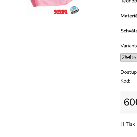
Jednoba
z
5
Materiá
hvězdič
Schvále
Variant
Dostup
Kód:
60
Měrná
Tisk