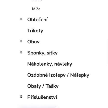
p
a
Míče
n
Oblečení
e
l
Trikoty
Obuv
Sponky, síťky
Nákolenky, návleky
Ozdobné izolepy / Nálepky
Obaly / Tašky
Příslušenství