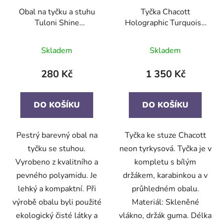
Obal na tyčku a stuhu
Tyčka Chacott
Tuloni Shine
Holographic Turquoise
col.PPxLibu
Blu col.523. 60cm.
F.I.G.
Skladem
Skladem
280 Kč
1 350 Kč
DO KOŠÍKU
DO KOŠÍKU
Pestrý barevný obal na
Tyčka ke stuze Chacott
tyčku se stuhou.
neon tyrkysová. Tyčka je v
Vyrobeno z kvalitního a
kompletu s bílým
pevného polyamidu. Je
držákem, karabinkou a v
lehký a kompaktní. Při
průhledném obalu.
výrobě obalu byli použité
Materiál: Skleněné
ekologický čisté látky a
vlákno, držák guma. Délka