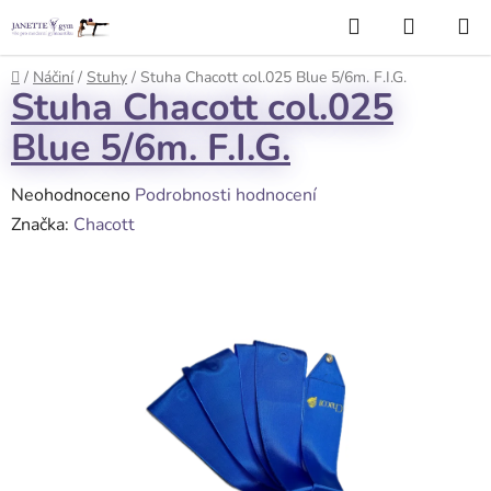
Přejít
Hledat
NÁKUP
na
KOŠÍK
obsah
Domů
/
Náčiní
/
Stuhy
/
Stuha Chacott col.025 Blue 5/6m. F.I.G.
Stuha Chacott col.025
Blue 5/6m. F.I.G.
Průměrné
Neohodnoceno
Podrobnosti hodnocení
hodnocení
Značka:
Chacott
produktu
je
0,0
z
5
hvězdiček.