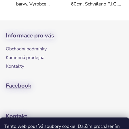
barvy. Výrobce...
60cm. Schváleno F.I.G....
Z
á
Informace pro vás
p
a
Obchodní podmínky
t
Kamenná prodejna
í
Kontakty
Facebook
Kontakt
Tento web používá soubory cookie. Dalším procházením