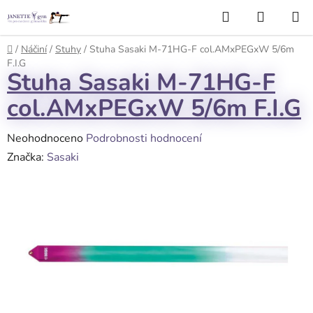
Přejít
Hledat
NÁKUP
na
KOŠÍK
obsah
Domů
/
Náčiní
/
Stuhy
/
Stuha Sasaki M-71HG-F col.AMxPEGxW 5/6m
F.I.G
Stuha Sasaki M-71HG-F
col.AMxPEGxW 5/6m F.I.G
Průměrné
Neohodnoceno
Podrobnosti hodnocení
hodnocení
Značka:
Sasaki
produktu
je
0,0
z
5
hvězdiček.