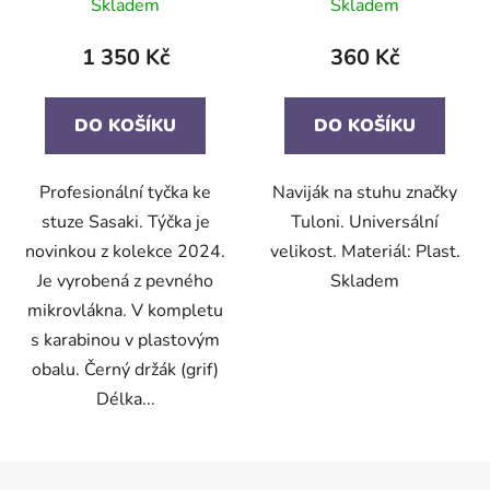
Skladem
Skladem
1 350 Kč
360 Kč
DO KOŠÍKU
DO KOŠÍKU
Profesionální tyčka ke
Naviják na stuhu značky
stuze Sasaki. Týčka je
Tuloni. Universální
novinkou z kolekce 2024.
velikost. Materiál: Plast.
Je vyrobená z pevného
Skladem
mikrovlákna. V kompletu
s karabinou v plastovým
obalu. Černý držák (grif)
Délka...
Z