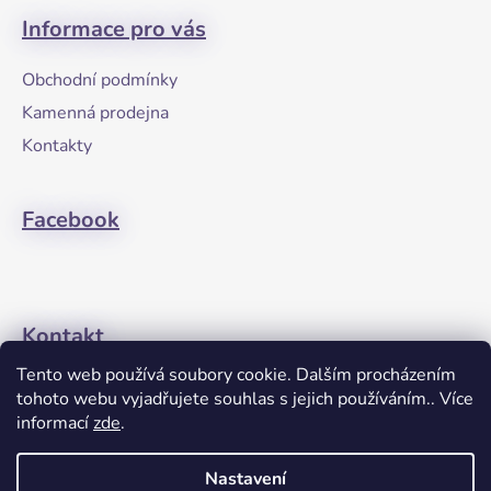
á
Informace pro vás
p
a
Obchodní podmínky
t
Kamenná prodejna
í
Kontakty
Facebook
Kontakt
Tento web používá soubory cookie. Dalším procházením
+420608274762
tohoto webu vyjadřujete souhlas s jejich používáním.. Více
informací
zde
.
Nastavení