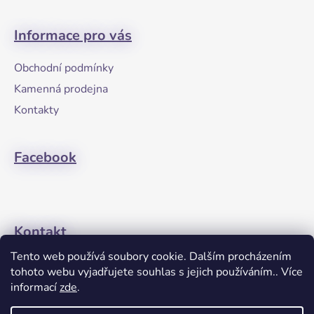
Z
á
Informace pro vás
p
a
Obchodní podmínky
t
Kamenná prodejna
í
Kontakty
Facebook
Kontakt
Tento web používá soubory cookie. Dalším procházením
+420608274762
tohoto webu vyjadřujete souhlas s jejich používáním.. Více
informací
zde
.