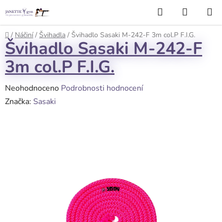
Přejít
Hledat
NÁKUP
na
KOŠÍK
obsah
Domů
/
Náčiní
/
Švihadla
/
Švihadlo Sasaki M-242-F 3m col.P F.I.G.
Švihadlo Sasaki M-242-F
3m col.P F.I.G.
Průměrné
Neohodnoceno
Podrobnosti hodnocení
hodnocení
Značka:
Sasaki
produktu
je
0,0
z
5
hvězdiček.