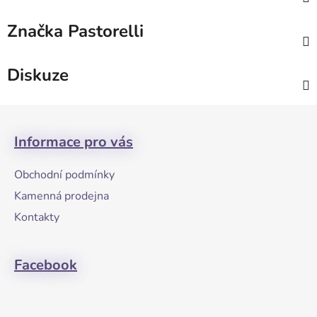
Značka
Pastorelli
Diskuze
Z
á
Informace pro vás
p
a
Obchodní podmínky
t
Kamenná prodejna
í
Kontakty
Facebook