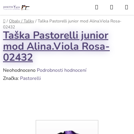
Přejít
Hledat
NÁKUP
na
KOŠÍK
obsah
Domů
/
Obaly / Tašky
/
Taška Pastorelli junior mod Alina.Viola Rosa-
02432
Taška Pastorelli junior
mod Alina.Viola Rosa-
02432
Průměrné
Neohodnoceno
Podrobnosti hodnocení
hodnocení
Značka:
Pastorelli
produktu
je
0,0
z
5
hvězdiček.