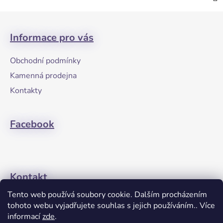
Z
á
Informace pro vás
p
a
Obchodní podmínky
t
Kamenná prodejna
í
Kontakty
Facebook
Kontakt
Tento web používá soubory cookie. Dalším procházením
+420608274762
tohoto webu vyjadřujete souhlas s jejich používáním.. Více
informací
zde
.