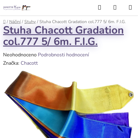
Přejít
Hledat
NÁKUP
na
KOŠÍK
obsah
Domů
/
Náčiní
/
Stuhy
/
Stuha Chacott Gradation col.777 5/ 6m. F.I.G.
Stuha Chacott Gradation
col.777 5/ 6m. F.I.G.
Průměrné
Neohodnoceno
Podrobnosti hodnocení
hodnocení
Značka:
Chacott
produktu
je
0,0
z
5
hvězdiček.