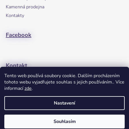
t
Kamenná prodejna
í
Kontakty
Facebook
Kontakt
Tento web používá soubory cookie. Dalším procházením
+420608274762
tohoto webu vyjadřujete souhlas s jejich používáním.. Více
informací
zde
.
Nastavení
Souhlasím
Vytvořil Shoptet