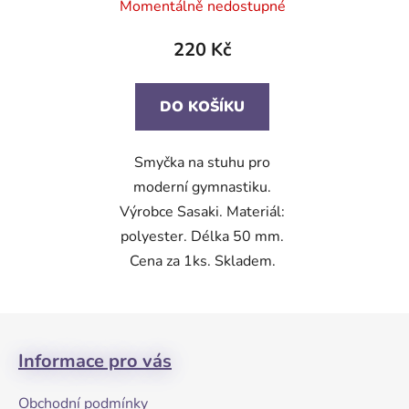
Momentálně nedostupné
220 Kč
DO KOŠÍKU
Smyčka na stuhu pro
moderní gymnastiku.
Výrobce Sasaki. Materiál:
polyester. Délka 50 mm.
Cena za 1ks. Skladem.
Z
á
Informace pro vás
p
a
Obchodní podmínky