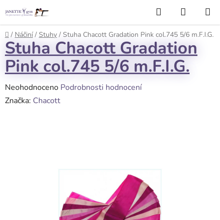
Přejít
Hledat
NÁKUP
na
KOŠÍK
obsah
Domů
/
Náčiní
/
Stuhy
/
Stuha Chacott Gradation Pink col.745 5/6 m.F.I.G.
Stuha Chacott Gradation
Pink col.745 5/6 m.F.I.G.
Průměrné
Neohodnoceno
Podrobnosti hodnocení
hodnocení
Značka:
Chacott
produktu
je
0,0
z
5
hvězdiček.