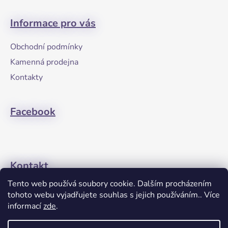
Z
á
Informace pro vás
p
a
Obchodní podmínky
t
Kamenná prodejna
í
Kontakty
Facebook
Kontakt
Tento web používá soubory cookie. Dalším procházením
+420608274762
tohoto webu vyjadřujete souhlas s jejich používáním.. Více
informací
zde
.