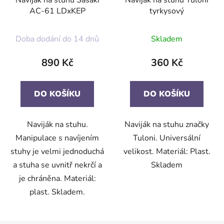
Naviják na stuhu Sasaki
Naviják na stuhu Tuloni
AC-61 LDxKEP
tyrkysový
Doba dodání do 14 dnů
Skladem
890 Kč
360 Kč
DO KOŠÍKU
DO KOŠÍKU
Naviják na stuhu.
Naviják na stuhu značky
Manipulace s navíjením
Tuloni. Universální
stuhy je velmi jednoduchá
velikost. Materiál: Plast.
a stuha se uvnitř nekrčí a
Skladem
je chráněna. Materiál:
plast. Skladem.