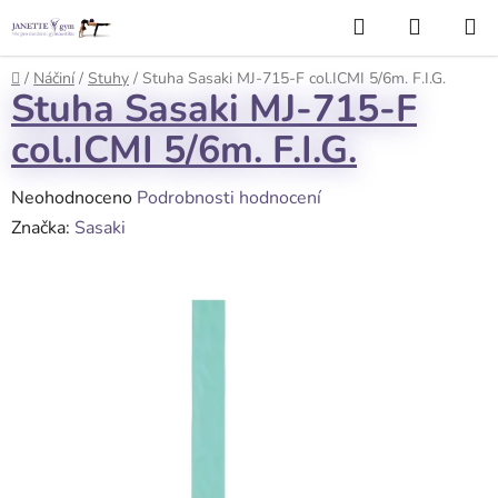
Přejít
Hledat
NÁKUP
na
KOŠÍK
obsah
Domů
/
Náčiní
/
Stuhy
/
Stuha Sasaki MJ-715-F col.ICMI 5/6m. F.I.G.
Stuha Sasaki MJ-715-F
col.ICMI 5/6m. F.I.G.
Průměrné
Neohodnoceno
Podrobnosti hodnocení
hodnocení
Značka:
Sasaki
produktu
je
0,0
z
5
hvězdiček.